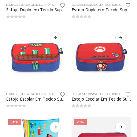
ECOBAGS E BOLSAS GEEK
,
ESCRITÓRIO
,
GAMES
,
PAPELARIA E INFORMÁTICA
ECOBAGS E BOLSAS GEEK
,
ESCRITÓRIO
,
GAMES
,
PAP
Estojo Duplo em Tecido Super Mario Bros
Estojo Duplo em Tecido Super Mario
0
fora de 5
0
fora de 5
ECOBAGS E BOLSAS GEEK
,
ESCRITÓRIO
,
PAPELARIA E INFORMÁTICA
ECOBAGS E BOLSAS GEEK
,
ESCRITÓRIO
,
PAPELARIA 
Estojo Escolar Em Tecido Super Mário Canos
Estojo Escolar Em Tecido Super Mario
0
fora de 5
0
fora de 5
-22%
-24%