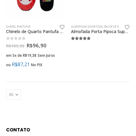
GAMES
,
PANTUFAS
ALMOFADAS DIVERTIDAS
,
BALDE DE PIPOCA
Chinelo de Quarto Pantufa Mario Bros Logo Oficial Moda Geek
Almofada Porta Pipoca Super Mario Cenário Presente Criativo Geek
0
fora de 5
5.00
fora de 5
R$
96,90
R$
109,90
em 5x de
R$
19,38
Sem Juros
R$
87,21
ou
No PIX
CONTATO