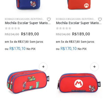
ECOBAGS E BOLSAS GEEK
,
ESCRITÓRIO
,
PAPELARIA E INFORMÁTICA
ECOBAGS E BOLSAS GEEK
,
ESCRITÓRIO
,
PAPELARIA 
Mochila Escolar Super Mario Logo
Mochila Escolar Super Mario Canos
0
fora de 5
0
fora de 5
R$
189,00
R$
189,00
R$
234,00
R$
234,00
em 5x de
R$
37,80
Sem Juros
em 5x de
R$
37,80
Sem Juros
R$
170,10
R$
170,10
ou
No PIX
ou
No PIX