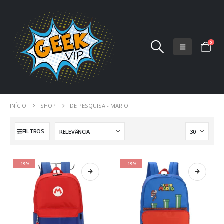
0
INÍCIO
SHOP
DE PESQUISA - MARIO
FILTROS
-19%
-19%