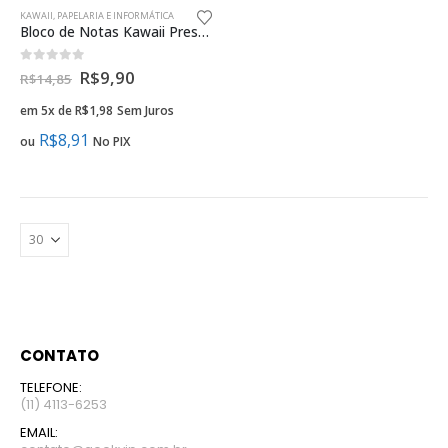
KAWAII
,
PAPELARIA E INFORMÁTICA
Bloco de Notas Kawaii Presente Criativo Geek
0
fora de 5
R$
9,90
R$
14,85
em 5x de
R$
1,98
Sem Juros
R$
8,91
ou
No PIX
CONTATO
TELEFONE:
(11) 4113-6253
EMAIL: