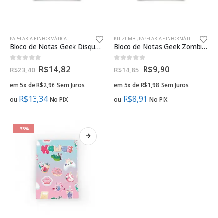
PAPELARIA E INFORMÁTICA
KIT ZUMBI
,
PAPELARIA E INFORMÁTICA
Bloco de Notas Geek Disquete
Bloco de Notas Geek Zombie Survival Guide
0
fora de 5
0
fora de 5
R$
14,82
R$
9,90
R$
23,40
R$
14,85
em 5x de
R$
2,96
Sem Juros
em 5x de
R$
1,98
Sem Juros
R$
13,34
R$
8,91
ou
No PIX
ou
No PIX
-33%