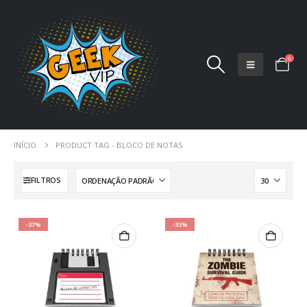
0
INÍCIO
PRODUCT TAG -
BLOCO DE NOTAS
FILTROS
-37%
-33%