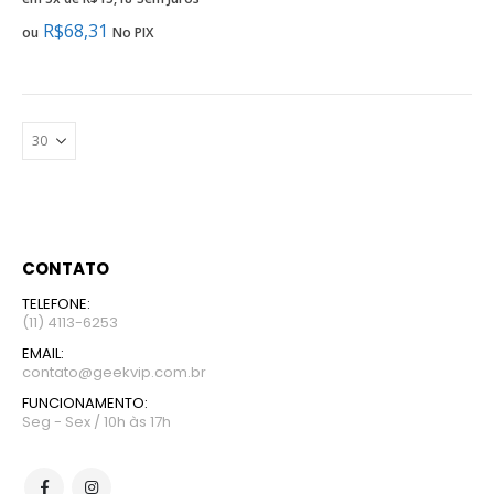
R$
68,31
ou
No PIX
CONTATO
TELEFONE:
(11) 4113-6253
EMAIL:
contato@geekvip.com.br
FUNCIONAMENTO:
Seg - Sex / 10h às 17h