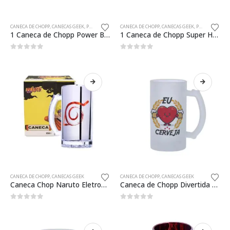
CANECA DE CHOPP
,
CANECAS GEEK
,
PRESENTES CRIATIVOS PAIS GEEK
CANECA DE CHOPP
,
CANECAS GEEK
,
PRESENTES CRIATIVOS PAIS GEEK
1 Caneca de Chopp Power Beer Presente Criativo
1 Caneca de Chopp Super Herói Presente Criativo
0
fora de 5
0
fora de 5
CANECA DE CHOPP
,
CANECAS GEEK
CANECA DE CHOPP
,
CANECAS GEEK
Caneca Chop Naruto Eletrostática 450ml Oficial
Caneca de Chopp Divertida Eu Amo Cerveja Presente Criativo
0
fora de 5
0
fora de 5