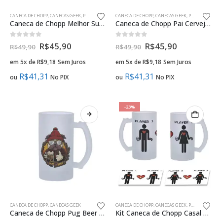
CANECA DE CHOPP
,
CANECAS GEEK
,
PRESENTES CRIATIVOS PAIS GEEK
CANECA DE CHOPP
,
CANECAS GEEK
,
PRESENTES CRIATIVOS PAIS GEEK
Caneca de Chopp Melhor Super Pai do Mundo Presente Criativo
Caneca de Chopp Pai Cervejeiro Presente Criativo
0
fora de 5
0
fora de 5
R$
45,90
R$
45,90
R$
49,90
R$
49,90
em 5x de
R$
9,18
Sem Juros
em 5x de
R$
9,18
Sem Juros
R$
41,31
R$
41,31
ou
No PIX
ou
No PIX
-23%
CANECA DE CHOPP
,
CANECAS GEEK
CANECA DE CHOPP
,
CANECAS GEEK
,
PRESENTES CRIATIVOS NAMORADOS GEEK
Caneca de Chopp Pug Beer Presente Criativo
Kit Caneca de Chopp Casal Gamer Player 1 Player 2 Presente Geek