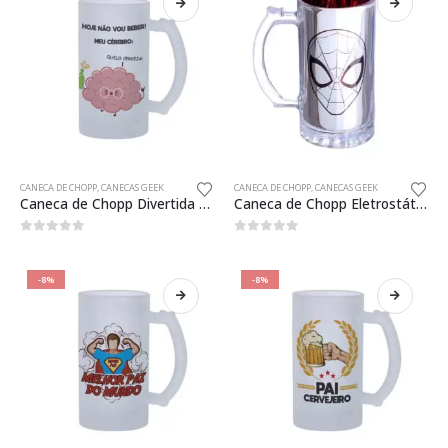
CANECA DE CHOPP
,
CANECAS GEEK
CANECA DE CHOPP
,
CANECAS GEEK
Caneca de Chopp Divertida Quero Cerveja Presente Criativo
Caneca de Chopp Eletrostática Spider Man 450ml Oficial
0
fora de 5
0
fora de 5
-8%
-8%