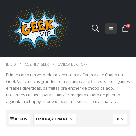
0
INÍCIO
COZINHA GEEK
CANECA DE CHOPP
Brinde como um verdadeiro geek com as Canecas de Chopp da
Geek Vip: canecas grandes com estampas de filmes, séries, games
e frases divertidas, perfeitas pra encher de chopp gelado.
Presentes criativos para o amigo cervejeiro e nerd de plantão —
aguentam o happy hour e deixam a resenha com a sua cara.
FILTROS