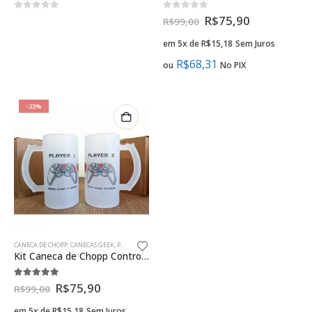
0
fora de 5
0
fora de 5
R$
75,90
R$
99,00
em 5x de
R$
15,18
Sem Juros
R$
68,31
ou
No PIX
-23%
CANECA DE CHOPP
,
CANECAS GEEK
,
PRESENTES CRIATIVOS NAMORADOS GEEK
Kit Caneca de Chopp Controle Player 1 e 2 Presente Namorados
5.00
fora de 5
R$
75,90
R$
99,00
em 5x de
R$
15,18
Sem Juros