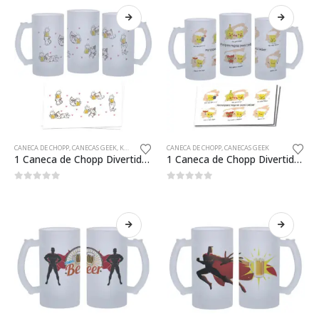
CANECA DE CHOPP
,
CANECAS GEEK
,
KAWAII
CANECA DE CHOPP
,
CANECAS GEEK
1 Caneca de Chopp Divertida Gatinhos Kawaii Presente Criativo
1 Caneca de Chopp Divertida Regras Para Beber Presente Criativo
0
fora de 5
0
fora de 5