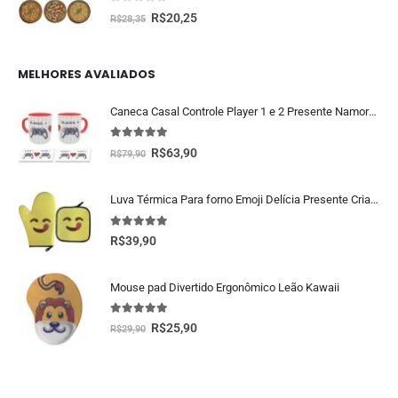
0
fora de 5
R$
20,25
R$
28,35
MELHORES AVALIADOS
Caneca Casal Controle Player 1 e 2 Presente Namorados Geek
5.00
fora de 5
R$
63,90
R$
79,90
Luva Térmica Para forno Emoji Delícia Presente Criativo Geek
5.00
fora de 5
R$
39,90
Mouse pad Divertido Ergonômico Leão Kawaii
5.00
fora de 5
R$
25,90
R$
29,90