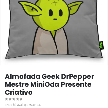
Almofada Geek DrPepper
Mestre MiniOda Presente
Criativo
0
de 5
( Não há avaliações ainda. )