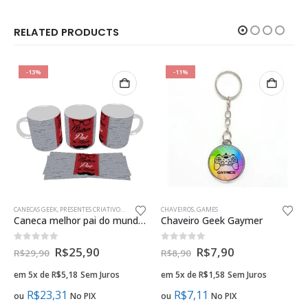
RELATED PRODUCTS
-13%
-11%
CANECAS GEEK
,
PRESENTES CRIATIVOS PAIS GEEK
CHAVEIROS
,
GAMES
Caneca melhor pai do mundo presente criativo geek
Chaveiro Geek Gaymer
0
fora de 5
0
fora de 5
R$
25,90
R$
7,90
R$
29,90
R$
8,90
em 5x de
R$
5,18
Sem Juros
em 5x de
R$
1,58
Sem Juros
R$
23,31
R$
7,11
ou
No PIX
ou
No PIX