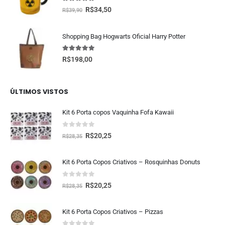
5.00
fora de 5
R$
34,50
R$
39,90
Shopping Bag Hogwarts Oficial Harry Potter
5.00
fora de 5
R$
198,00
ÚLTIMOS VISTOS
Kit 6 Porta copos Vaquinha Fofa Kawaii
0
fora de 5
R$
20,25
R$
28,35
Kit 6 Porta Copos Criativos – Rosquinhas Donuts
0
fora de 5
R$
20,25
R$
28,35
Kit 6 Porta Copos Criativos – Pizzas