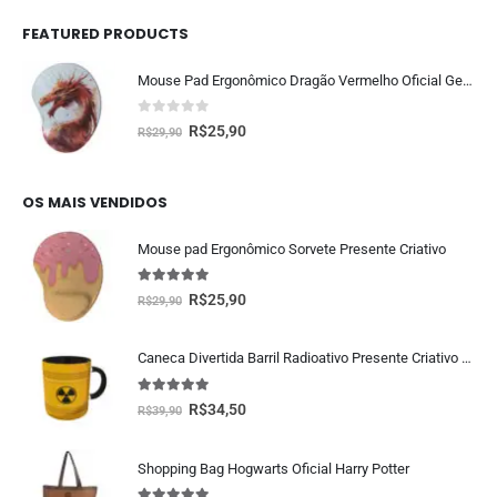
FEATURED PRODUCTS
Mouse Pad Ergonômico Dragão Vermelho Oficial Geek Vip
0
fora de 5
R$
25,90
R$
29,90
OS MAIS VENDIDOS
Mouse pad Ergonômico Sorvete Presente Criativo
5.00
fora de 5
R$
25,90
R$
29,90
Caneca Divertida Barril Radioativo Presente Criativo Geek
5.00
fora de 5
R$
34,50
R$
39,90
Shopping Bag Hogwarts Oficial Harry Potter