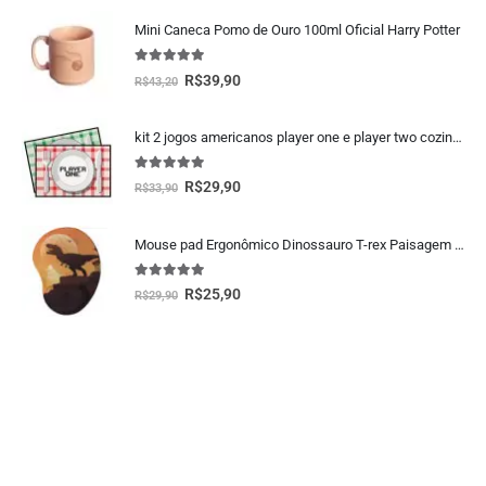
Mini Caneca Pomo de Ouro 100ml Oficial Harry Potter
5.00
fora de 5
R$
39,90
R$
43,20
kit 2 jogos americanos player one e player two cozinha geek
5.00
fora de 5
R$
29,90
R$
33,90
Mouse pad Ergonômico Dinossauro T-rex Paisagem Presente Criativo Geek
5.00
fora de 5
R$
25,90
R$
29,90