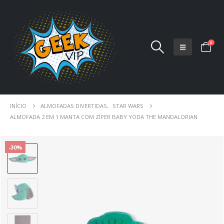
0
INÍCIO
ALMOFADAS DIVERTIDAS
,
STAR WARS
ALMOFADA 2 EM 1 MANTA COM ZÍPER BABY YODA THE MANDALORIAN
-30%