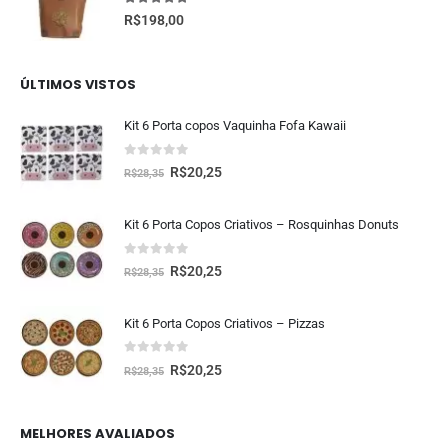
5.00
fora de 5
R$
198,00
ÚLTIMOS VISTOS
Kit 6 Porta copos Vaquinha Fofa Kawaii
0
fora de 5
R$
20,25
R$
28,35
Kit 6 Porta Copos Criativos – Rosquinhas Donuts
0
fora de 5
R$
20,25
R$
28,35
Kit 6 Porta Copos Criativos – Pizzas
0
fora de 5
R$
20,25
R$
28,35
MELHORES AVALIADOS