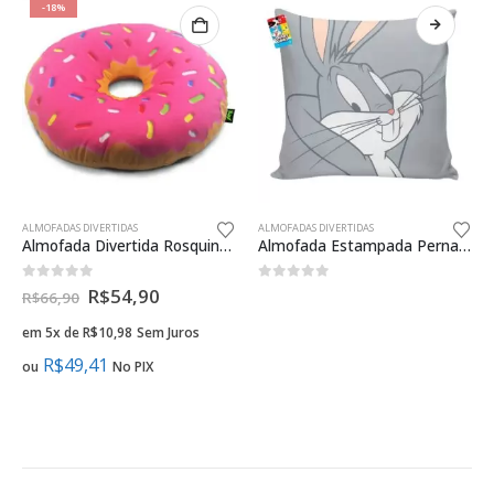
-18%
ALMOFADAS DIVERTIDAS
ALMOFADAS DIVERTIDAS
Almofada Divertida Rosquinha Donut Morango Presente Criativo Geek
Almofada Estampada Pernalonga Oficial 40x40cm
0
fora de 5
0
fora de 5
R$
54,90
R$
66,90
em 5x de
R$
10,98
Sem Juros
R$
49,41
ou
No PIX