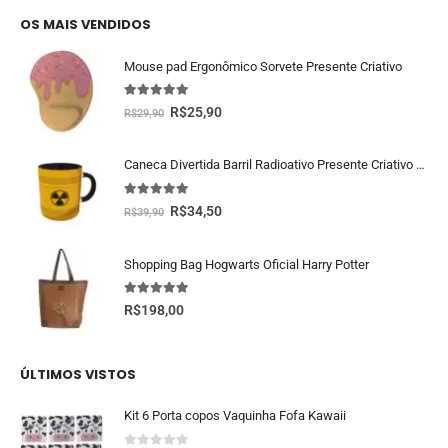
OS MAIS VENDIDOS
Mouse pad Ergonômico Sorvete Presente Criativo
5.00
fora de 5
R$
25,90
R$
29,90
Caneca Divertida Barril Radioativo Presente Criativo Geek
5.00
fora de 5
R$
34,50
R$
39,90
Shopping Bag Hogwarts Oficial Harry Potter
5.00
fora de 5
R$
198,00
ÚLTIMOS VISTOS
Kit 6 Porta copos Vaquinha Fofa Kawaii