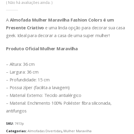
0
de 5
( Não há avaliações ainda. )
A
Almofada Mulher Maravilha Fashion Colors é um
Presente Criativo
e uma linda opção para decorar sua casa
geek. Ideal para decorar a casa de uma super mulher!
Produto Oficial Mulher Maravilha
– Altura: 36 cm
– Largura: 36 cm
– Profundidade: 15 cm
– Possui zíper (facilita a lavagem)
– Material Externo: Tecido antialérgico
– Material: Enchimento 100% Poliéster fibra siliconada,
antifungos
SKU:
7413p
Categorias:
Almofadas Divertidas
,
Mulher Maravilha