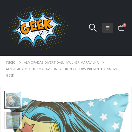
0
INÍCIO
ALMOFADAS DIVERTIDAS
,
MULHER MARAVILHA
ALMOFADA MULHER MARAVILHA FASHION COLORS PRESENTE CRIATIVO
GEEK