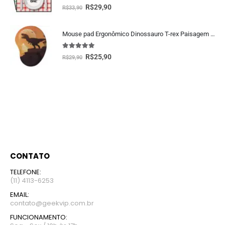
5.00
fora de 5
R$
29,90
R$
33,90
Mouse pad Ergonômico Dinossauro T-rex Paisagem Presente Criativo Geek
5.00
fora de 5
R$
25,90
R$
29,90
CONTATO
TELEFONE:
(11) 4113-6253
EMAIL:
contato@geekvip.com.br
FUNCIONAMENTO: