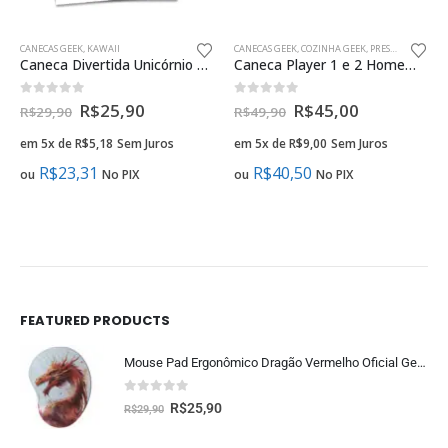
CANECAS GEEK
,
KAWAII
CANECAS GEEK
,
COZINHA GEEK
,
PRESENTES CRIATIVOS NAMORADOS GEEK
Caneca Divertida Unicórnio Nuvens Presente Geek
Caneca Player 1 e 2 Homem e Mulher Presente Criativo Namorados
0
fora de 5
0
fora de 5
R$
25,90
R$
45,00
R$
29,90
R$
49,90
em 5x de
R$
5,18
Sem Juros
em 5x de
R$
9,00
Sem Juros
R$
23,31
R$
40,50
ou
No PIX
ou
No PIX
FEATURED PRODUCTS
Mouse Pad Ergonômico Dragão Vermelho Oficial Geek Vip
0
fora de 5
R$
25,90
R$
29,90