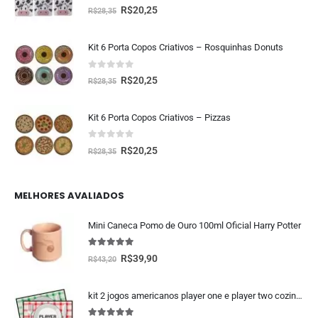
0
fora de 5
R$
20,25
R$
28,35
Kit 6 Porta Copos Criativos – Rosquinhas Donuts
0
fora de 5
R$
20,25
R$
28,35
Kit 6 Porta Copos Criativos – Pizzas
0
fora de 5
R$
20,25
R$
28,35
MELHORES AVALIADOS
Mini Caneca Pomo de Ouro 100ml Oficial Harry Potter
5.00
fora de 5
R$
39,90
R$
43,20
kit 2 jogos americanos player one e player two cozinha geek