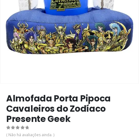
Almofada Porta Pipoca
Cavaleiros do Zodíaco
Presente Geek
0
de 5
( Não há avaliações ainda. )