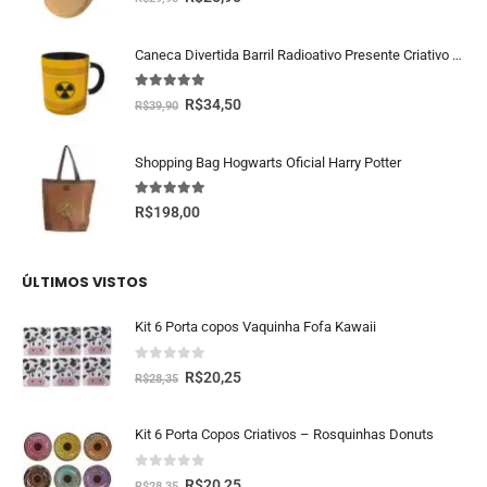
Caneca Divertida Barril Radioativo Presente Criativo Geek
5.00
fora de 5
R$
34,50
R$
39,90
Shopping Bag Hogwarts Oficial Harry Potter
5.00
fora de 5
R$
198,00
ÚLTIMOS VISTOS
Kit 6 Porta copos Vaquinha Fofa Kawaii
0
fora de 5
R$
20,25
R$
28,35
Kit 6 Porta Copos Criativos – Rosquinhas Donuts
0
fora de 5
R$
20,25
R$
28,35