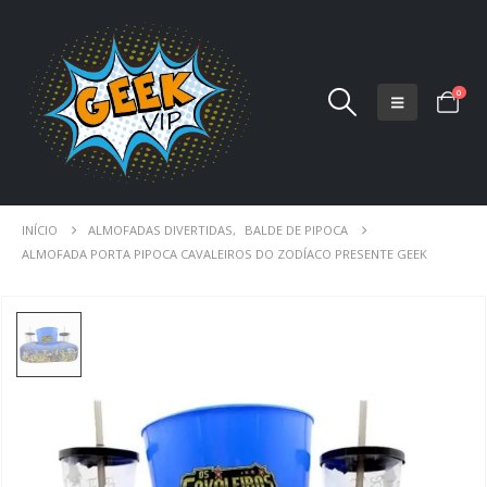
0
INÍCIO
ALMOFADAS DIVERTIDAS
,
BALDE DE PIPOCA
ALMOFADA PORTA PIPOCA CAVALEIROS DO ZODÍACO PRESENTE GEEK