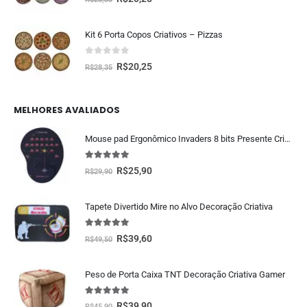
Kit 6 Porta Copos Criativos – Pizzas
0
fora de 5
R$
20,25
R$
28,35
MELHORES AVALIADOS
Mouse pad Ergonômico Invaders 8 bits Presente Criativo Geek
5.00
fora de 5
R$
25,90
R$
29,90
Tapete Divertido Mire no Alvo Decoração Criativa
5.00
fora de 5
R$
39,60
R$
49,50
Peso de Porta Caixa TNT Decoração Criativa Gamer
5.00
fora de 5
R$
39,90
R$
45,90