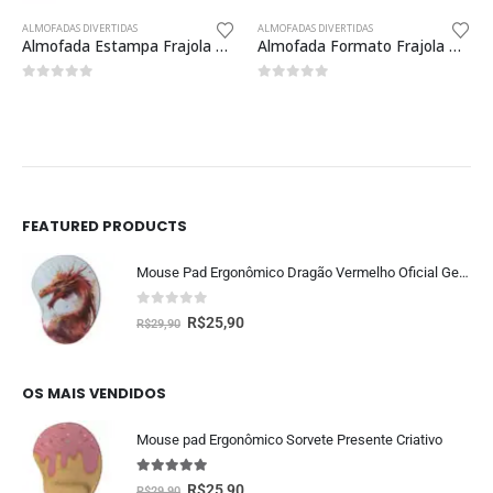
ALMOFADAS DIVERTIDAS
ALMOFADAS DIVERTIDAS
Almofada Estampa Frajola Oficial Looney Tunes 40x40cm
Almofada Formato Frajola Oficial Looney Tunes 27x35x12cm
0
fora de 5
0
fora de 5
FEATURED PRODUCTS
Mouse Pad Ergonômico Dragão Vermelho Oficial Geek Vip
0
fora de 5
R$
25,90
R$
29,90
OS MAIS VENDIDOS
Mouse pad Ergonômico Sorvete Presente Criativo
5.00
fora de 5
R$
25,90
R$
29,90