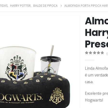
TIDAS
,
HARRY POTTER
,
BALDE DE PIPOCA
ALMOFADA PORTA PIPOCA HAR
Almo
Harr
Pres
(
0
de 5
Linda Almofa
é um verdade
casa.
Excelente pr
Hogwarts!