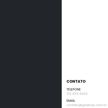
CONTATO
TELEFONE:
(11) 4113-6253
EMAIL:
contato@geekvip.com.br