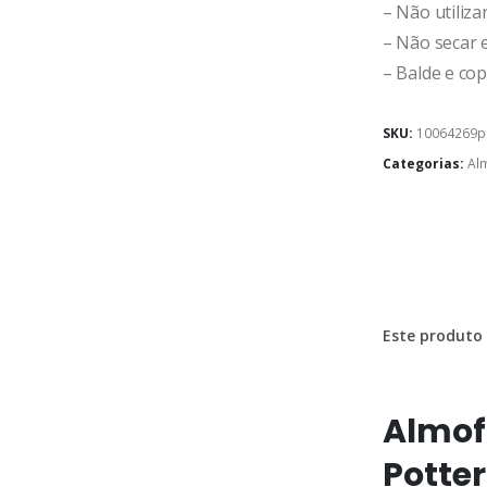
– Não utiliza
– Não secar 
– Balde e cop
SKU:
10064269p
Categorias:
Al
Este produto 
Almof
Potte