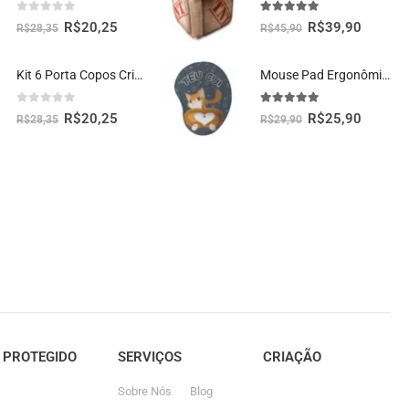
0
fora de 5
5.00
fora de 5
R$
20,25
R$
39,90
R$
28,35
R$
45,90
Kit 6 Porta Copos Criativos – Pizzas
Mouse Pad Ergonômico Gatinho Teu Cu Oficial Geek Vip
0
fora de 5
5.00
fora de 5
R$
20,25
R$
25,90
R$
28,35
R$
29,90
E PROTEGIDO
SERVIÇOS
CRIAÇÃO
Sobre Nós
Blog