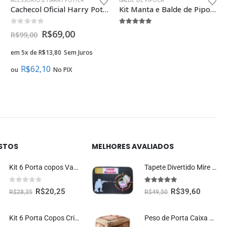
ACESSÓRIOS
,
HARRY POTTER
BALDE DE PIPOCA
 Geek
Cachecol Oficial Harry Potter Lufa Lufa Moda Criativa Geek
Kit Manta e Balde de Pipoca 5L Oficial Central Perk Friends
0
fora de 5
5.00
fora de 5
R$
69,00
R$
99,00
em 5x de
R$
13,80
Sem Juros
R$
62,10
ou
No PIX
ISTOS
MELHORES AVALIADOS
Kit 6 Porta copos Vaquinha Fofa Kawaii
Tapete Divertido Mire no Alvo Decoração Criativa
0
fora de 5
5.00
fora de 5
R$
20,25
R$
39,60
R$
28,35
R$
49,50
Kit 6 Porta Copos Criativos – Rosquinhas Donuts
Peso de Porta Caixa TNT Decoração Criativa Gamer