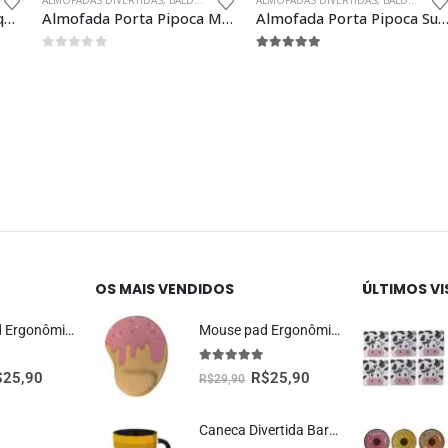
ALMOFADAS DIVERTIDAS
,
BALDE DE PIPOCA
ALMOFADAS DIVERTIDAS
,
BALDE DE PIPOCA
Almofada Divertida Rosquinha Donut Morango Presente Criativo Geek
Almofada Porta Pipoca Mickey Mouse Presente Criativo Geek
Almofada Porta Pipoca Super Mario Cenário Presente Criativo
0
fora de 5
5.00
fora de 5
OS MAIS VENDIDOS
ÚLTIMOS V
Mouse Pad Ergonômico Dragão Vermelho Oficial Geek Vip
Mouse pad Ergonômico Sorvete Presente Criativo
5.00
fora de 5
$
25,90
R$
25,90
R$
29,90
Caneca Divertida Barril Radioativo Presente Criativo Geek