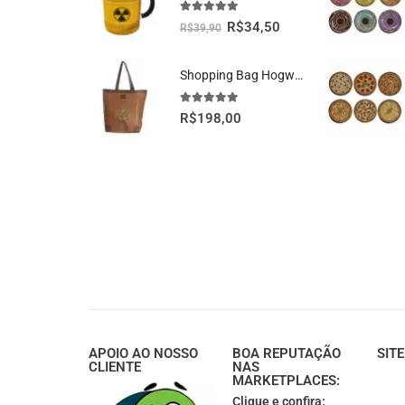
5.00
fora de 5
R$
34,50
R$
39,90
Shopping Bag Hogwarts Oficial Harry Potter
5.00
fora de 5
R$
198,00
APOIO AO NOSSO
BOA REPUTAÇÃO
SIT
CLIENTE
NAS
MARKETPLACES:
Clique e confira: