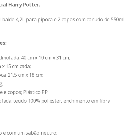
ial Harry Potter.
balde 4,2L para pipoca e 2 copos com canudo de 550ml
es:
lmofada: 40 cm x 10 cm x 31 cm;
 x 15 cm cada;
ca: 21,5 cm x 18 cm;
g;
e e copos; Plástico PP
ofada: tecido 100% poliéster, enchimento em fibra
o e com um sabão neutro;