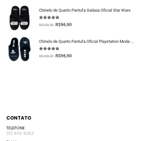
Chinelo de Quarto Pantufa Galáxia Oficial Star Wars
5.00
fora de 5
R$
96,90
R$
109,90
Chinelo de Quarto Pantufa Oficial Playstation Moda Geek
5.00
fora de 5
R$
96,90
R$
109,90
CONTATO
TELEFONE:
(11) 4113-6253