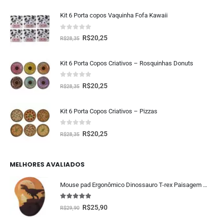
Kit 6 Porta copos Vaquinha Fofa Kawaii
0
fora de 5
R$
20,25
R$
28,35
Kit 6 Porta Copos Criativos – Rosquinhas Donuts
0
fora de 5
R$
20,25
R$
28,35
Kit 6 Porta Copos Criativos – Pizzas
0
fora de 5
R$
20,25
R$
28,35
MELHORES AVALIADOS
Mouse pad Ergonômico Dinossauro T-rex Paisagem Presente Criativo Geek
5.00
fora de 5
R$
25,90
R$
29,90