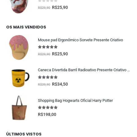
0
fora de 5
R$
25,90
R$
29,90
OS MAIS VENDIDOS
Mouse pad Ergonômico Sorvete Presente Criativo
5.00
fora de 5
R$
25,90
R$
29,90
Caneca Divertida Barril Radioativo Presente Criativo Geek
5.00
fora de 5
R$
34,50
R$
39,90
Shopping Bag Hogwarts Oficial Harry Potter
5.00
fora de 5
R$
198,00
ÚLTIMOS VISTOS