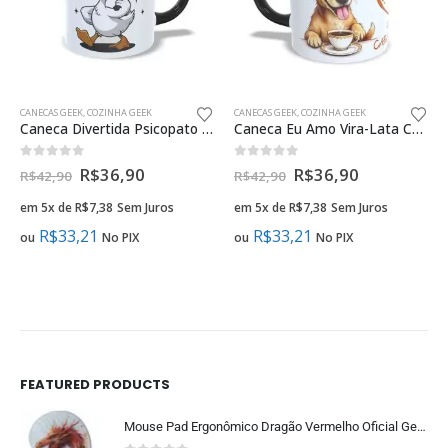
CANECAS GEEK
,
COZINHA GEEK
CANECAS GEEK
,
COZINHA GEEK
Caneca Divertida Psicopato Branco 325ml – Oficial Geek Vip
Caneca Eu Amo Vira-Lata Caramelo 325ml – Oficial Geek Vip
0
fora de 5
0
fora de 5
R$
36,90
R$
36,90
R$
42,90
R$
42,90
em 5x de
R$
7,38
Sem Juros
em 5x de
R$
7,38
Sem Juros
R$
33,21
R$
33,21
ou
No PIX
ou
No PIX
FEATURED PRODUCTS
Mouse Pad Ergonômico Dragão Vermelho Oficial Geek Vip