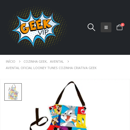
0
INÍCIO
COZINHA GEEK
,
AVENTAL
AVENTAL OFICIAL LOONEY TUNES COZINHA CRIATIVA GEEK