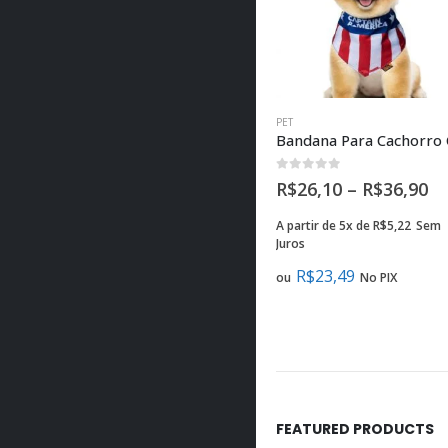
PET
0
fora de 5
R$
26,10
–
R$
36,90
A partir de 5x de
R$
5,22
Sem
Juros
R$
23,49
ou
No PIX
FEATURED PRODUCTS