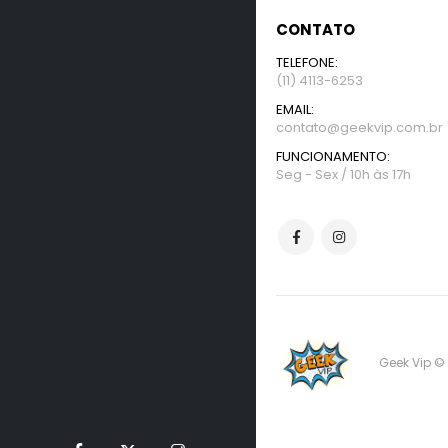
CONTATO
TELEFONE:
(11) 4113-6253
EMAIL:
contato@geekvip.com.br
FUNCIONAMENTO:
Seg - Sex / 10h às 17h
Geek Vip ©