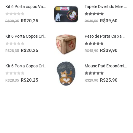
Kit 6 Porta copos Vaquinha Fofa Kawaii
Tapete Divertido Mire no Alvo Decoração Criativa
0
fora de 5
5.00
fora de 5
R$
20,25
R$
39,60
R$
28,35
R$
49,50
Kit 6 Porta Copos Criativos – Rosquinhas Donuts
Peso de Porta Caixa TNT Decoração Criativa Gamer
0
fora de 5
5.00
fora de 5
R$
20,25
R$
39,90
R$
28,35
R$
45,90
Kit 6 Porta Copos Criativos – Pizzas
Mouse Pad Ergonômico Gatinho Teu Cu Oficial Geek Vip
0
fora de 5
5.00
fora de 5
R$
20,25
R$
25,90
R$
28,35
R$
29,90