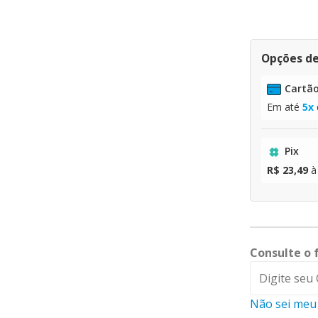
Opções d
Cartão
Em até
5x
Pix
R$ 23,49
à
Consulte o 
Não sei meu