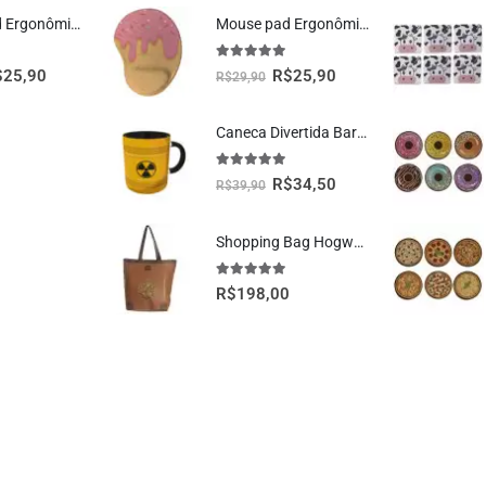
Mouse Pad Ergonômico Dragão Vermelho Oficial Geek Vip
Mouse pad Ergonômico Sorvete Presente Criativo
5.00
fora de 5
$
25,90
R$
25,90
R$
29,90
Caneca Divertida Barril Radioativo Presente Criativo Geek
5.00
fora de 5
R$
34,50
R$
39,90
Shopping Bag Hogwarts Oficial Harry Potter
5.00
fora de 5
R$
198,00