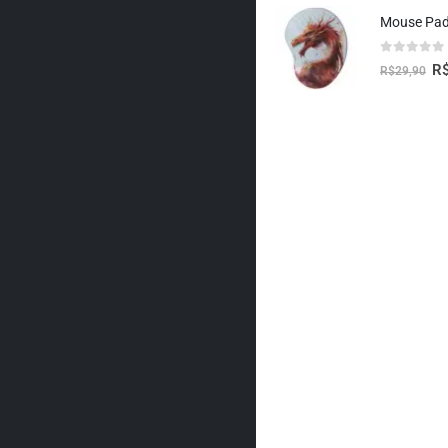
0
fora de 5
R
R$
29,90