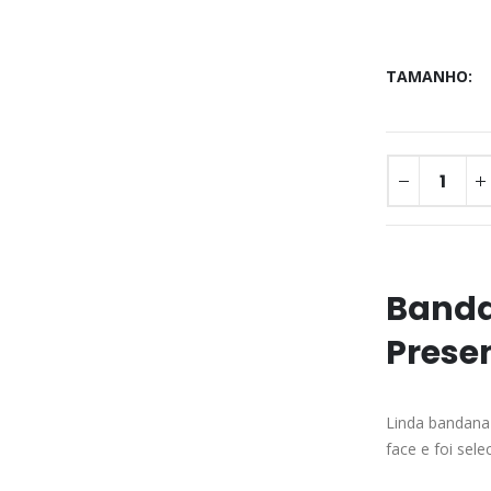
TAMANHO
Banda
Presen
Linda bandana 
face e foi sel