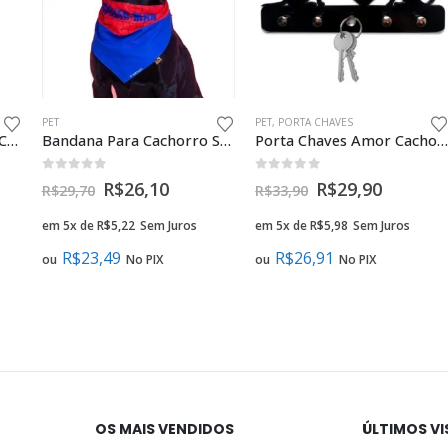
PET
PET
,
PORTA CHAVES
Bandana Para Cachorro Capitão América Presente Criativo Pet Geek
Bandana Para Cachorro Spider-man Presente Criativo Pet Geek
Porta Chaves Amor Cachorro e Gato Decoração Criativ
0
fora de 5
0
fora de 5
R$
26,10
R$
29,90
R$
29,70
R$
33,90
em 5x de
R$
5,22
Sem Juros
em 5x de
R$
5,98
Sem Juros
R$
23,49
R$
26,91
ou
No PIX
ou
No PIX
OS MAIS VENDIDOS
ÚLTIMOS V