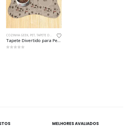
COZINHA GEEK
,
PET
,
TAPETE DE COZINHA
,
TAPETES
a
Tapete Divertido para Pet TaPets Cachorrinhos Decoração Criativa
0
fora de 5
ISTOS
MELHORES AVALIADOS