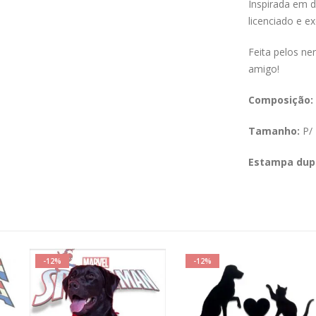
Inspirada em d
licenciado e ex
Feita pelos ne
amigo!
Composição:
Tamanho:
P/ 
Estampa dup
-12%
-12%