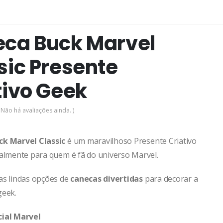
ca Buck Marvel
sic Presente
tivo Geek
 Não há avaliações ainda. )
ck Marvel Classic
é um maravilhoso Presente Criativo
palmente para quem é fã do universo Marvel.
as lindas opções de
canecas divertidas
para decorar a
geek.
cial Marvel