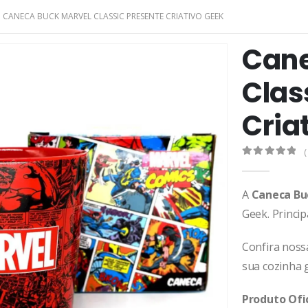
CANECA BUCK MARVEL CLASSIC PRESENTE CRIATIVO GEEK
Cane
Clas
Cria
(
0
de 5
A
Caneca Bu
Geek. Princi
Confira noss
sua cozinha 
Produto Ofi