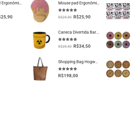
Mouse Pad Ergonômico Dragão Vermelho Oficial Geek Vip
Mouse pad Ergonômico Sorvete Presente Criativo
5.00
fora de 5
$
25,90
R$
25,90
R$
29,90
Caneca Divertida Barril Radioativo Presente Criativo Geek
5.00
fora de 5
R$
34,50
R$
39,90
Shopping Bag Hogwarts Oficial Harry Potter
5.00
fora de 5
R$
198,00