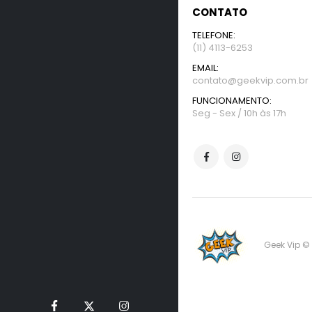
CONTATO
TELEFONE:
(11) 4113-6253
EMAIL:
contato@geekvip.com.br
FUNCIONAMENTO:
Seg - Sex / 10h às 17h
Geek Vip ©