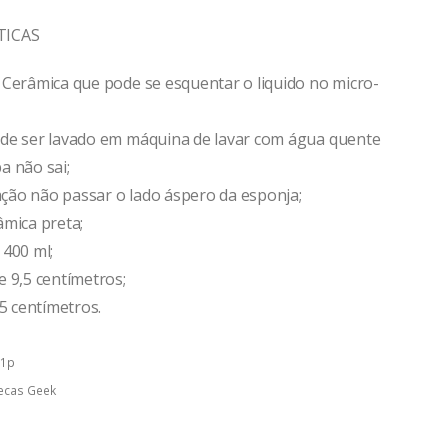
TICAS
 Cerâmica que pode se esquentar o liquido no micro-
de ser lavado em máquina de lavar com água quente
a não sai;
ão não passar o lado áspero da esponja;
âmica preta;
 400 ml;
e 9,5 centímetros;
,5 centímetros.
31p
ecas Geek