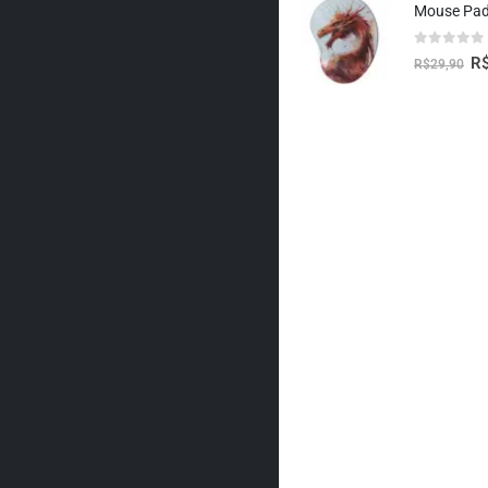
0
fora de 5
R
R$
29,90