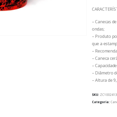
CARACTERÍS
– Canecas de
ondas;
– Produto po
que a estamp
– Recomendaç
– Caneca cer
– Capacidade
– Diâmetro d
– Altura de 9
SKU:
ZC100241
Categoria:
Can