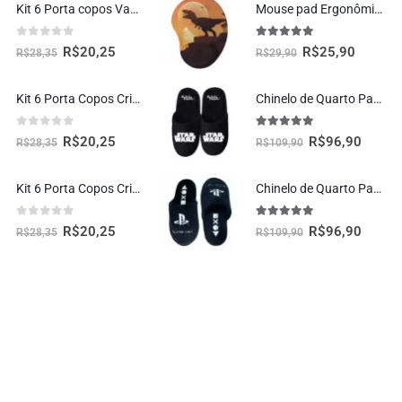
Kit 6 Porta copos Vaquinha Fofa Kawaii
Mouse pad Ergonômico Dinossauro T-rex Paisagem Presente Criativo Geek
0
fora de 5
5.00
fora de 5
R$
20,25
R$
25,90
R$
28,35
R$
29,90
Kit 6 Porta Copos Criativos – Rosquinhas Donuts
Chinelo de Quarto Pantufa Galáxia Oficial Star Wars
0
fora de 5
5.00
fora de 5
R$
20,25
R$
96,90
R$
28,35
R$
109,90
Kit 6 Porta Copos Criativos – Pizzas
Chinelo de Quarto Pantufa Oficial Playstation Moda Geek
0
fora de 5
5.00
fora de 5
R$
20,25
R$
96,90
R$
28,35
R$
109,90