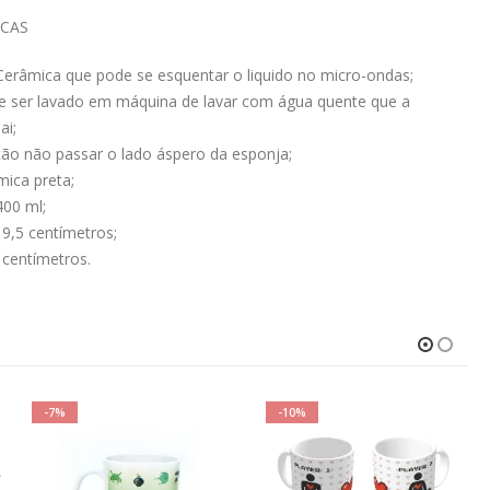
ICAS
Cerâmica que pode se esquentar o liquido no micro-ondas;
e ser lavado em máquina de lavar com água quente que a
ai;
o não passar o lado áspero da esponja;
ica preta;
400 ml;
9,5 centímetros;
 centímetros.
-7%
-10%