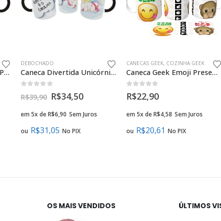
DEBOCHADO
CANECAS GEEK
,
COZINHA GEEK
Caneca Debochada Meu Pau de Óculos Presente Divertido
Caneca Divertida Unicórnio Malcriado Bom Dia é o Caralho
Caneca Geek Emoji Presente Criativo
0
fora de 5
0
fora de 5
R$
34,50
R$
22,90
R$
39,90
em 5x de
R$
6,90
Sem Juros
em 5x de
R$
4,58
Sem Juros
R$
31,05
R$
20,61
ou
No PIX
ou
No PIX
OS MAIS VENDIDOS
ÚLTIMOS V