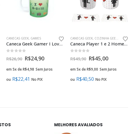
CANECAS GEEK
,
GAMES
CANECAS GEEK
,
COZINHA GEEK
,
PRESENT
Caneca Geek Gamer I Love 8 Bits
Caneca Player 1 e 2 Homem e Mulher Presente Criativo Namorados
0
fora de 5
0
fora de 5
R$
24,90
R$
45,00
R$
26,90
R$
49,90
em 5x de
R$
4,98
Sem Juros
em 5x de
R$
9,00
Sem Juros
R$
22,41
R$
40,50
ou
No PIX
ou
No PIX
ISTOS
MELHORES AVALIADOS