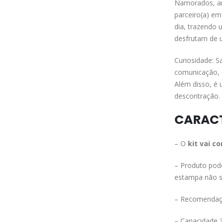
Namorados, an
parceiro(a) e
dia, trazendo
desfrutam de 
Curiosidade: S
comunicação, 
Além disso, é
descontração.
CARACT
– O
kit vai c
– Produto pod
estampa não s
– Recomendaçã
– Capacidade 