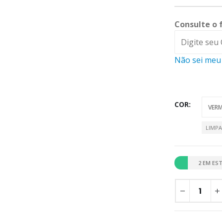
Consulte o 
Não sei meu
COR
LIMP
2 EM ES