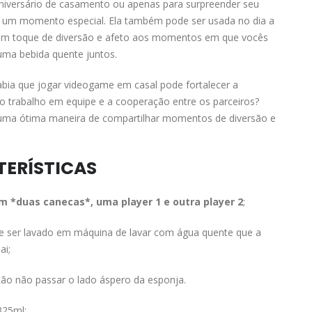
iversário de casamento ou apenas para surpreender seu
m um momento especial. Ela também pode ser usada no dia a
 um toque de diversão e afeto aos momentos em que vocês
uma bebida quente juntos.
abia que jogar videogame em casal pode fortalecer a
o trabalho em equipe e a cooperação entre os parceiros?
 uma ótima maneira de compartilhar momentos de diversão e
ERÍSTICAS
om *duas canecas*, uma player 1 e outra player 2
;
e ser lavado em máquina de lavar com água quente que a
ai;
o não passar o lado áspero da esponja.
325ml;