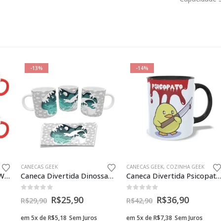
-13%
-14%
RESENTES CRIATIVOS NAMORADOS GEEK
CANECAS GEEK
CANECAS GEEK
,
COZINHA GEEK
2 Canecas Casal Maluco Wonderland Presente Namorados Geek
Caneca Divertida Dinossauro T-rex Silhueta Presente Geek
Caneca Divertida Psicopato Amarelo 325ml – Oficial Gee
0
fora de 5
0
fora de 5
R$
25,90
R$
36,90
R$
29,90
R$
42,90
em 5x de
R$
5,18
Sem Juros
em 5x de
R$
7,38
Sem Juros