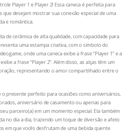
ole Player 1 e Player 2! Essa caneca é perfeita para
s que desejam mostrar sua conexão especial de uma
da e romântica.
ita de cerâmica de alta qualidade, com capacidade para
apresenta uma estampa criativa, com o símbolo do
ideogame, onde uma caneca exibe a frase “Player 1” e a
exibe a frase “Player 2”. Além disso, as alças têm um
oração, representando o amor compartilhado entre o
é o presente perfeito para ocasiões como aniversários,
rados, aniversário de casamento ou apenas para
seu parceiro(a) em um momento especial. Ela também
a no dia a dia, trazendo um toque de diversão e afeto
s em que vocês desfrutam de uma bebida quente