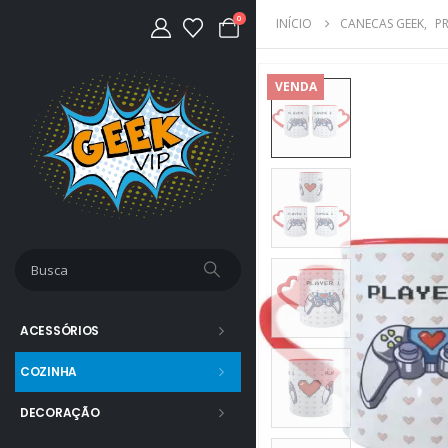
0
INÍCIO
CANECAS GEEK
,
P
VENDA
ACESSÓRIOS
COZINHA
DECORAÇÃO