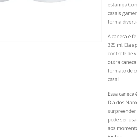
estampa Contr
casais gamer
forma diverti
A caneca é fe
325 ml. Ela 
controle de v
outra caneca 
formato de c
casal.
Essa caneca 
Dia dos Namo
surpreender 
pode ser usad
aos momento
juntos.