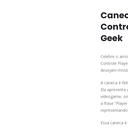
Canec
Contr
Geek
Celebre o amo
Controle Playe
desejam mostr
A caneca é fei
Ela apresenta 
videogame, ond
a frase “Playe
representando 
Essa caneca é 