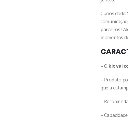
Curiosidade:
comunicação,
parceiros? A
momentos de 
CARACT
– O
kit vai 
– Produto po
que a estamp
– Recomendaç
– Capacidade