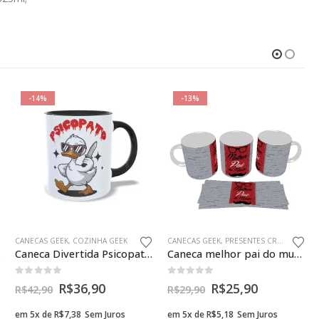
-14%
-13%
CANECAS GEEK
,
COZINHA GEEK
CANECAS GEEK
,
PRESENTES CRIATIVOS PAIS GEEK
k Vip
Caneca Divertida Psicopato Branco 325ml – Oficial Geek Vip
Caneca melhor pai do mundo presente criativo geek
0
fora de 5
0
fora de 5
R$
36,90
R$
25,90
R$
42,90
R$
29,90
em 5x de
R$
7,38
Sem Juros
em 5x de
R$
5,18
Sem Juros