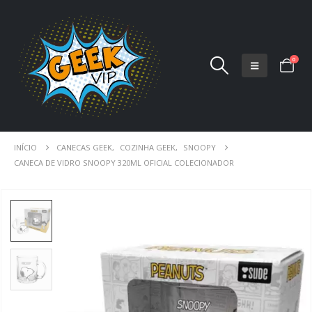
0
INÍCIO
CANECAS GEEK
,
COZINHA GEEK
,
SNOOPY
CANECA DE VIDRO SNOOPY 320ML OFICIAL COLECIONADOR