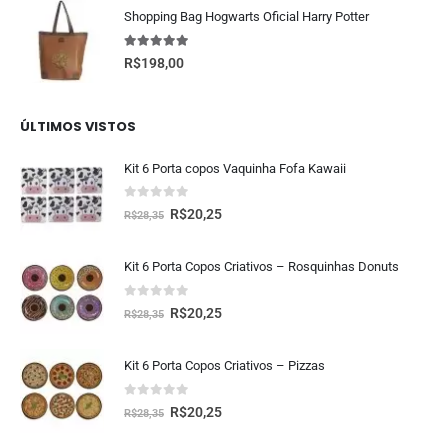
Shopping Bag Hogwarts Oficial Harry Potter
5.00
fora de 5
R$
198,00
ÚLTIMOS VISTOS
Kit 6 Porta copos Vaquinha Fofa Kawaii
0
fora de 5
R$
20,25
R$
28,35
Kit 6 Porta Copos Criativos – Rosquinhas Donuts
0
fora de 5
R$
20,25
R$
28,35
Kit 6 Porta Copos Criativos – Pizzas
0
fora de 5
R$
20,25
R$
28,35