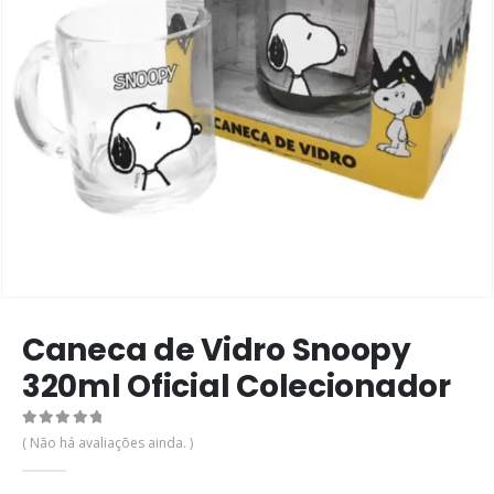
Caneca de Vidro Snoopy
320ml Oficial Colecionador
0
de 5
( Não há avaliações ainda. )