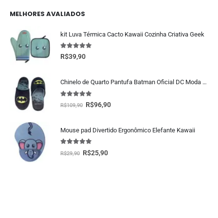
MELHORES AVALIADOS
kit Luva Térmica Cacto Kawaii Cozinha Criativa Geek
5.00
fora de 5
R$
39,90
Chinelo de Quarto Pantufa Batman Oficial DC Moda Geek
5.00
fora de 5
R$
96,90
R$
109,90
Mouse pad Divertido Ergonômico Elefante Kawaii
5.00
fora de 5
R$
25,90
R$
29,90