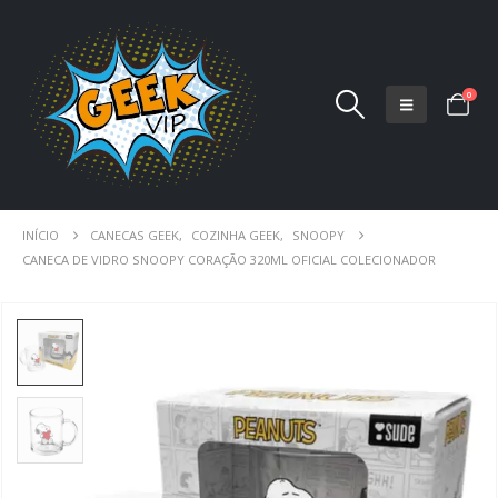
0
INÍCIO
CANECAS GEEK
,
COZINHA GEEK
,
SNOOPY
CANECA DE VIDRO SNOOPY CORAÇÃO 320ML OFICIAL COLECIONADOR