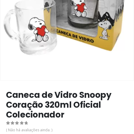
Caneca de Vidro Snoopy
Coração 320ml Oficial
Colecionador
0
de 5
( Não há avaliações ainda. )