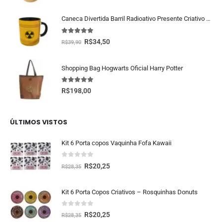
Caneca Divertida Barril Radioativo Presente Criativo Geek
5.00
fora de 5
R$
34,50
R$
39,90
Shopping Bag Hogwarts Oficial Harry Potter
5.00
fora de 5
R$
198,00
ÚLTIMOS VISTOS
Kit 6 Porta copos Vaquinha Fofa Kawaii
0
fora de 5
R$
20,25
R$
28,35
Kit 6 Porta Copos Criativos – Rosquinhas Donuts
0
fora de 5
R$
20,25
R$
28,35