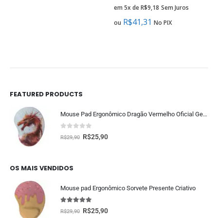
em 5x de
R$
9,18
Sem Juros
R$
41,31
ou
No PIX
FEATURED PRODUCTS
Mouse Pad Ergonômico Dragão Vermelho Oficial Geek Vip
0
fora de 5
R$
25,90
R$
29,90
OS MAIS VENDIDOS
Mouse pad Ergonômico Sorvete Presente Criativo
5.00
fora de 5
R$
25,90
R$
29,90