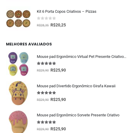
Kit 6 Porta Copos Criativos – Pizzas
0
fora de 5
R$
20,25
R$
28,35
MELHORES AVALIADOS
Mouse pad Ergonômico Virtual Pet Presente Criativo Geek
5.00
fora de 5
R$
25,90
R$
29,90
Mouse pad Divertido Ergonômico Girafa Kawaii
5.00
fora de 5
R$
25,90
R$
29,90
Mouse pad Ergonômico Sorvete Presente Criativo
5.00
fora de 5
R$
25,90
R$
29,90