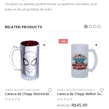
Choques ou quedas podem trincar ou quebrar o produto, pois
trata-se de um produto de vidro.
RELATED PRODUCTS
-8%
CANECA DE CHOPP
,
CANECAS GEEK
CANECA DE CHOPP
,
CANECAS GEEK
,
PRESENTES CRIATIVOS PAIS GEEK
Caneca de Chopp Eletrostática Spider Man 450ml Oficial
Caneca de Chopp Melhor Super Pai do Mundo Presente Criativo
0
fora de 5
0
fora de 5
R$
45,90
R$
49,90