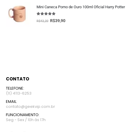
Mini Caneca Pomo de Ouro 100ml Oficial Harry Potter
5.00
fora de 5
R$
39,90
R$
43,20
CONTATO
TELEFONE:
(11) 4113-6253
EMAIL:
contato@geekvip.com.br
FUNCIONAMENTO:
Seg - Sex / 10h às 17h