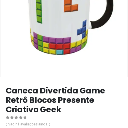
Caneca Divertida Game
Retrô Blocos Presente
Criativo Geek
0
de 5
( Não há avaliações ainda. )