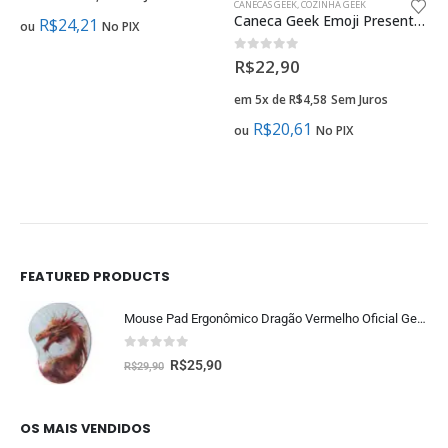
CANECAS GEEK
,
COZINHA GEEK
Caneca Geek Emoji Presente Criativo
R$
24,21
ou
No PIX
0
fora de 5
R$
22,90
em 5x de
R$
4,58
Sem Juros
R$
20,61
ou
No PIX
FEATURED PRODUCTS
Mouse Pad Ergonômico Dragão Vermelho Oficial Geek Vip
0
fora de 5
R$
25,90
R$
29,90
OS MAIS VENDIDOS