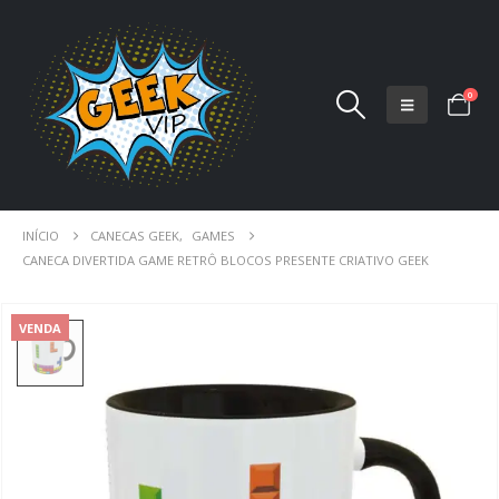
0
INÍCIO
CANECAS GEEK
,
GAMES
CANECA DIVERTIDA GAME RETRÔ BLOCOS PRESENTE CRIATIVO GEEK
VENDA