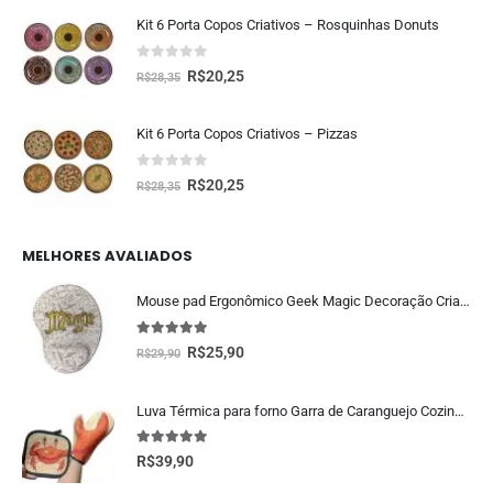
Kit 6 Porta Copos Criativos – Rosquinhas Donuts
0
fora de 5
R$
20,25
R$
28,35
Kit 6 Porta Copos Criativos – Pizzas
0
fora de 5
R$
20,25
R$
28,35
MELHORES AVALIADOS
Mouse pad Ergonômico Geek Magic Decoração Criativa
5.00
fora de 5
R$
25,90
R$
29,90
Luva Térmica para forno Garra de Caranguejo Cozinha Criativa
5.00
fora de 5
R$
39,90