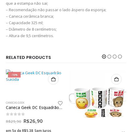
que a estampa não sai;
– Recomendação não passar o lado áspero da esponja;
– Caneca cerâmica branca;
– Capacidade 325 ml;
– Diâmetro de 8 centímetros;
– Altura de 9,5 centímetros.
RELATED PRODUCTS
-10%
CANECAS GEEK
Caneca Geek DC Esquadrão Suicida
0
fora de 5
R$
26,90
R$
29,90
em 5x de
R$
5,38
Sem Juros