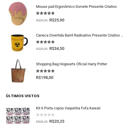
Mouse pad Ergonômico Sorvete Presente Criativo
5.00
fora de 5
R$
25,90
R$
29,90
Caneca Divertida Barril Radioativo Presente Criativo Geek
5.00
fora de 5
R$
34,50
R$
39,90
Shopping Bag Hogwarts Oficial Harry Potter
5.00
fora de 5
R$
198,00
ÚLTIMOS VISTOS
Kit 6 Porta copos Vaquinha Fofa Kawaii
0
fora de 5
R$
20,25
R$
28,35