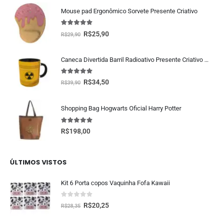
Mouse pad Ergonômico Sorvete Presente Criativo
5.00
fora de 5
R$
25,90
R$
29,90
Caneca Divertida Barril Radioativo Presente Criativo Geek
5.00
fora de 5
R$
34,50
R$
39,90
Shopping Bag Hogwarts Oficial Harry Potter
5.00
fora de 5
R$
198,00
ÚLTIMOS VISTOS
Kit 6 Porta copos Vaquinha Fofa Kawaii
0
fora de 5
R$
20,25
R$
28,35