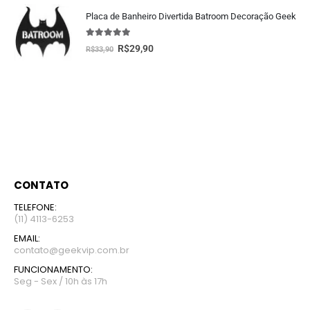
Placa de Banheiro Divertida Batroom Decoração Geek
5.00
fora de 5
R$
29,90
R$
33,90
CONTATO
TELEFONE:
(11) 4113-6253
EMAIL:
contato@geekvip.com.br
FUNCIONAMENTO:
Seg - Sex / 10h às 17h