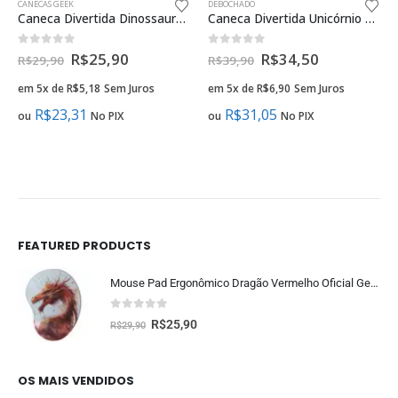
CANECAS GEEK
DEBOCHADO
Caneca Divertida Dinossauro T-rex Silhueta Presente Geek
Caneca Divertida Unicórnio Malcriado Bom Dia é o Caralho
0
fora de 5
0
fora de 5
R$
25,90
R$
34,50
R$
29,90
R$
39,90
em 5x de
R$
5,18
Sem Juros
em 5x de
R$
6,90
Sem Juros
R$
23,31
R$
31,05
ou
No PIX
ou
No PIX
FEATURED PRODUCTS
Mouse Pad Ergonômico Dragão Vermelho Oficial Geek Vip
0
fora de 5
R$
25,90
R$
29,90
OS MAIS VENDIDOS