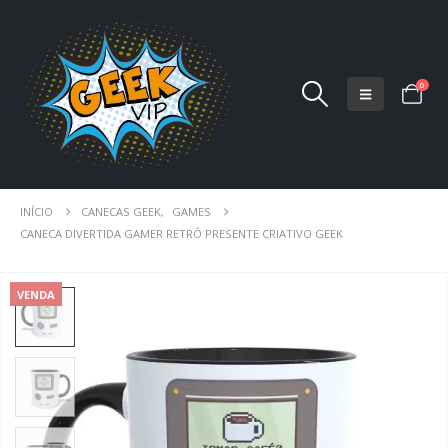
0
INÍCIO
CANECAS GEEK
,
GAMES
CANECA DIVERTIDA GAMER RETRÔ PRESENTE CRIATIVO GEEK
VENDA