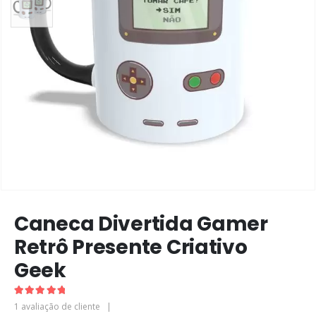
Caneca Divertida Gamer
Retrô Presente Criativo
Geek
5.00
de 5
1
avaliação de cliente
|