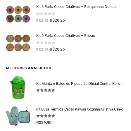
Kit 6 Porta Copos Criativos – Rosquinhas Donuts
0
fora de 5
R$
20,25
R$
28,35
Kit 6 Porta Copos Criativos – Pizzas
0
fora de 5
R$
20,25
R$
28,35
MELHORES AVALIADOS
Kit Manta e Balde de Pipoca 5L Oficial Central Perk Friends
5.00
fora de 5
kit Luva Térmica Cacto Kawaii Cozinha Criativa Geek
5.00
fora de 5
R$
39,90