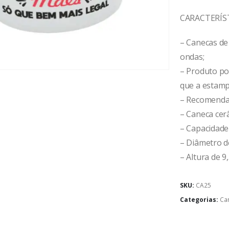
CARACTERÍS
– Canecas de
ondas;
– Produto po
que a estamp
– Recomendaç
– Caneca cer
– Capacidade
– Diâmetro d
– Altura de 9
SKU:
CA25
Categorias:
Ca