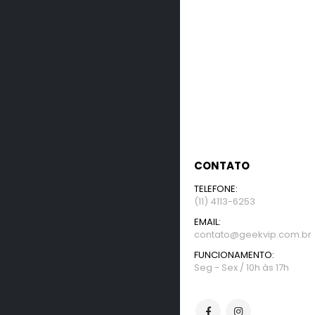
CONTATO
TELEFONE:
(11) 4113-6253
EMAIL:
contato@geekvip.com.br
FUNCIONAMENTO:
Seg - Sex / 10h às 17h