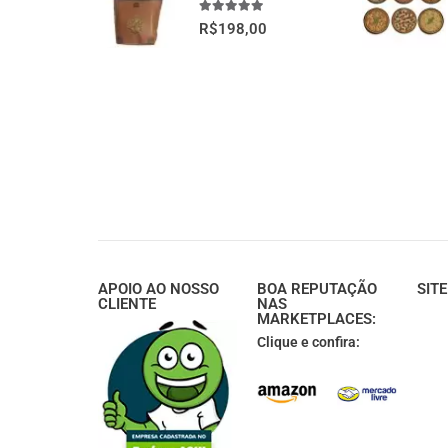
5.00
fora de 5
R$
198,00
APOIO AO NOSSO
BOA REPUTAÇÃO
SIT
CLIENTE
NAS
MARKETPLACES:
Clique e confira: