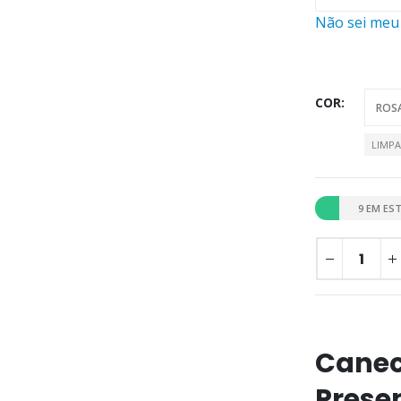
Não sei meu
COR
LIMP
9 EM ES
Canec
Presen