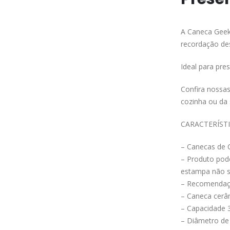
A Caneca Gee
recordação de
Ideal para pre
Confira nossa
cozinha ou da
CARACTERÍST
– Canecas de 
– Produto pod
estampa não s
– Recomendaçã
– Caneca cerâ
– Capacidade 
– Diâmetro de 