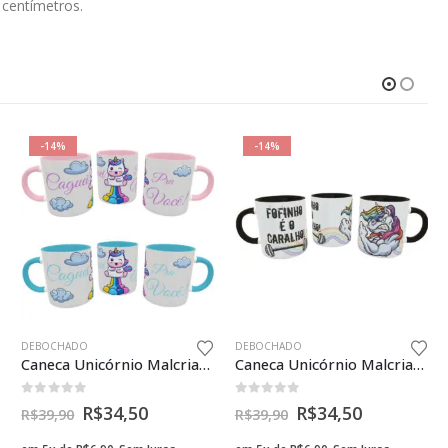
 centímetros.
-14%
-14%
DEBOCHADO
DEBOCHADO
Caneca Unicórnio Malcriado Caguei pra Você Presente Divertido
Caneca Unicórnio Malcriado Fofinho é o Caralho Presente Divertido
0
fora de 5
0
fora de 5
R$
34,50
R$
34,50
R$
39,90
R$
39,90