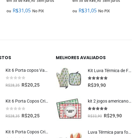
em 5x de
R$
6,90
Sem Juros
em 5x de
R$
6,90
Sem Juros
R$
31,05
R$
31,05
ou
No PIX
ou
No PIX
ISTOS
MELHORES AVALIADOS
Kit 6 Porta copos Vaquinha Fofa Kawaii
Kit Luva Térmica de Forno Cactos Cozinha Criativa
0
fora de 5
5.00
fora de 5
R$
20,25
R$
39,90
R$
28,35
Kit 6 Porta Copos Criativos – Rosquinhas Donuts
kit 2 jogos americanos player one e player two cozinha geek
0
fora de 5
5.00
fora de 5
R$
20,25
R$
29,90
R$
28,35
R$
33,90
Kit 6 Porta Copos Criativos – Pizzas
Luva Térmica para forno Garra de Caranguejo Cozinha Criativa