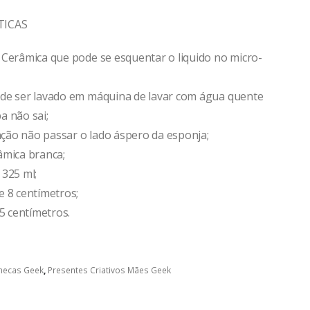
TICAS
 Cerâmica que pode se esquentar o liquido no micro-
de ser lavado em máquina de lavar com água quente
a não sai;
ão não passar o lado áspero da esponja;
âmica branca;
 325 ml;
e 8 centímetros;
,5 centímetros.
necas Geek
,
Presentes Criativos Mães Geek