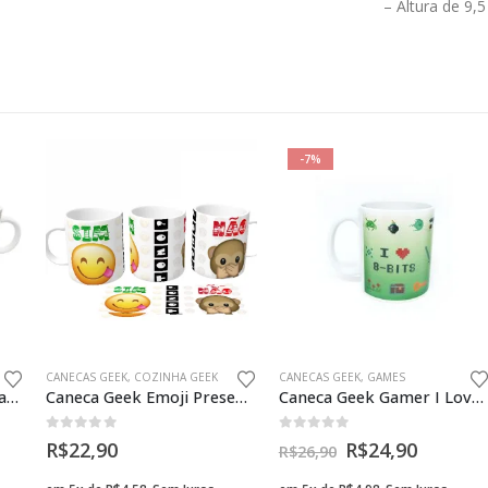
– Altura de 9,5
-7%
CANECAS GEEK
,
COZINHA GEEK
CANECAS GEEK
,
GAMES
Caneca Divertida Dinossauro Triceratops Presente Geek
Caneca Geek Emoji Presente Criativo
Caneca Geek Gamer I Love 8 Bits
0
fora de 5
0
fora de 5
R$
22,90
R$
24,90
R$
26,90