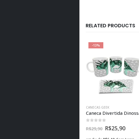
RELATED PRODUCTS
-10%
-13%
CANECAS GEEK
,
COZINHA GEEK
,
PRESENTES CRIATIVOS NAMORADOS GEEK
CANECAS GEEK
Caneca Unicórnio Malcriado Namastê Sifudê Presente Divertido
Caneca Coração Player 1 e Player 2 – Presentes Criativos Namorados
0
fora de 5
0
fora de 5
R$
45,00
R$
25,90
R$
49,90
R$
29,90