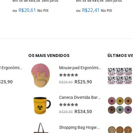
em 5x de
R$
4,58
Sem Juros
em 5x de
R$
4,98
Sem Juros
R$
20,61
R$
22,41
ou
No PIX
ou
No PIX
OS MAIS VENDIDOS
ÚLTIMOS V
Mouse Pad Ergonômico Dragão Vermelho Oficial Geek Vip
Mouse pad Ergonômico Sorvete Presente Criativo
5.00
fora de 5
$
25,90
R$
25,90
R$
29,90
Caneca Divertida Barril Radioativo Presente Criativo Geek
5.00
fora de 5
R$
34,50
R$
39,90
Shopping Bag Hogwarts Oficial Harry Potter