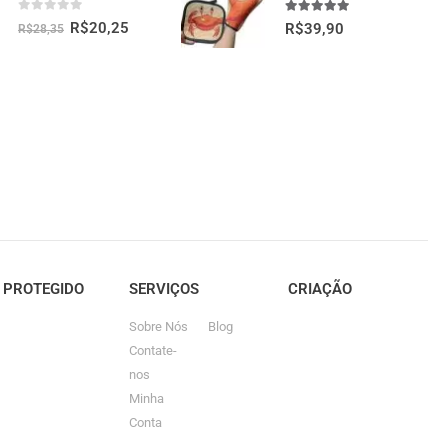
0
fora de 5
5.00
fora de 5
R$
20,25
R$
39,90
R$
28,35
E PROTEGIDO
SERVIÇOS
CRIAÇÃO
Sobre Nós
Blog
Contate-
nos
Minha
Conta