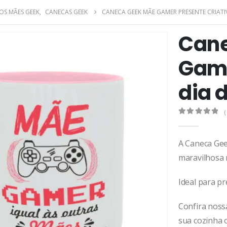
VOS MÃES GEEK
,
CANECAS GEEK
CANECA GEEK MÃE GAMER PRESENTE CRIATI
Can
Game
dia 
(
0
de 5
A Caneca Ge
maravilhosa 
Ideal para p
Confira noss
sua cozinha 