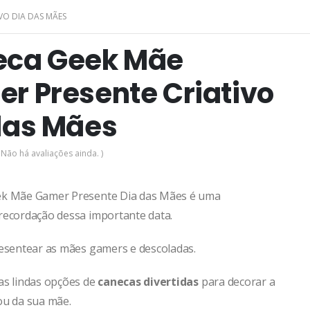
VO DIA DAS MÃES
eca Geek Mãe
r Presente Criativo
das Mães
 Não há avaliações ainda. )
ek Mãe Gamer Presente Dia das Mães
é uma
recordação dessa importante data.
resentear as mães gamers e descoladas.
as lindas opções de
canecas divertidas
para decorar a
ou da sua mãe.