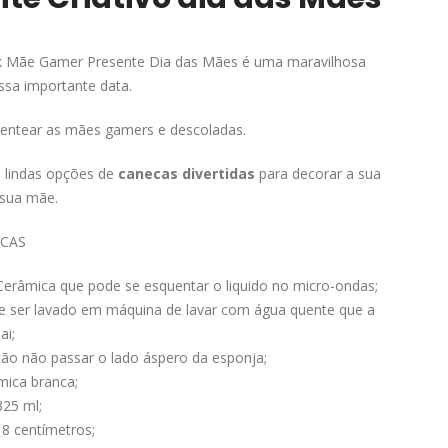
k Mãe Gamer Presente Dia das Mães
é uma maravilhosa
ssa importante data.
sentear as mães gamers e descoladas.
s lindas opções de
canecas divertidas
para decorar a sua
 sua mãe.
ICAS
Cerâmica que pode se esquentar o liquido no micro-ondas;
e ser lavado em máquina de lavar com água quente que a
ai;
o não passar o lado áspero da esponja;
mica branca;
325 ml;
8 centímetros;