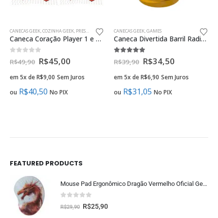
CANECAS GEEK
,
COZINHA GEEK
,
PRESENTES CRIATIVOS NAMORADOS GEEK
CANECAS GEEK
,
GAMES
Caneca Coração Player 1 e Player 2 – Presentes Criativos Namorados
Caneca Divertida Barril Radioativo Presente Criativo Geek
0
fora de 5
5.00
fora de 5
R$
45,00
R$
34,50
R$
49,90
R$
39,90
em 5x de
R$
9,00
Sem Juros
em 5x de
R$
6,90
Sem Juros
R$
40,50
R$
31,05
ou
No PIX
ou
No PIX
FEATURED PRODUCTS
Mouse Pad Ergonômico Dragão Vermelho Oficial Geek Vip
0
fora de 5
R$
25,90
R$
29,90