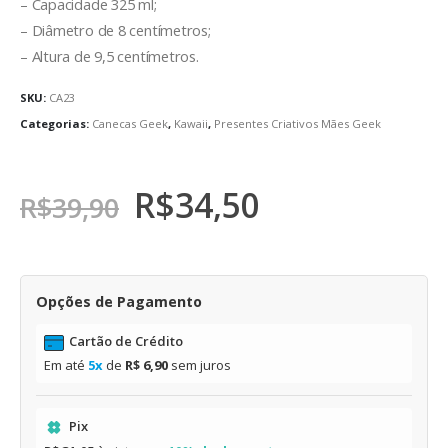
– Capacidade 325 ml;
– Diâmetro de 8 centímetros;
– Altura de 9,5 centímetros.
SKU:
CA23
Categorias:
Canecas Geek
,
Kawaii
,
Presentes Criativos Mães Geek
R$
34,50
R$
39,90
Opções de Pagamento
Cartão de Crédito
Em até
5x
de
R$ 6,90
sem juros
Pix