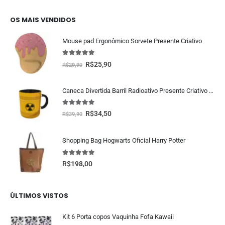
OS MAIS VENDIDOS
Mouse pad Ergonômico Sorvete Presente Criativo
5.00
fora de 5
R$
25,90
R$
29,90
Caneca Divertida Barril Radioativo Presente Criativo Geek
5.00
fora de 5
R$
34,50
R$
39,90
Shopping Bag Hogwarts Oficial Harry Potter
5.00
fora de 5
R$
198,00
ÚLTIMOS VISTOS
Kit 6 Porta copos Vaquinha Fofa Kawaii