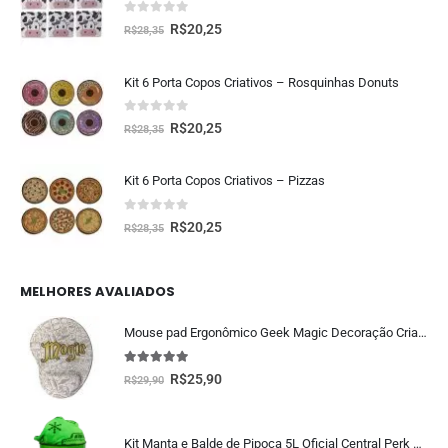
0
fora de 5
R$
20,25
R$
28,35
Kit 6 Porta Copos Criativos – Rosquinhas Donuts
0
fora de 5
R$
20,25
R$
28,35
Kit 6 Porta Copos Criativos – Pizzas
0
fora de 5
R$
20,25
R$
28,35
MELHORES AVALIADOS
Mouse pad Ergonômico Geek Magic Decoração Criativa
5.00
fora de 5
R$
25,90
R$
29,90
Kit Manta e Balde de Pipoca 5L Oficial Central Perk Friends