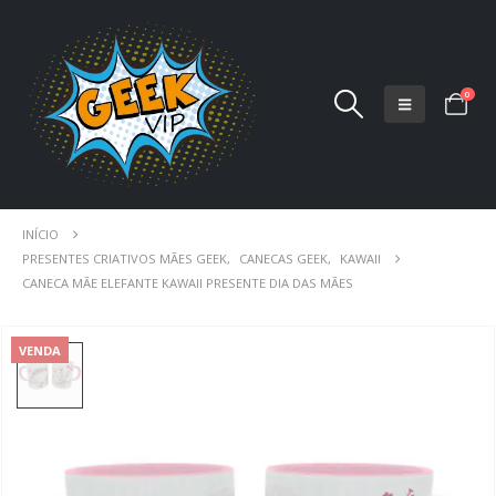
0
INÍCIO
PRESENTES CRIATIVOS MÃES GEEK
,
CANECAS GEEK
,
KAWAII
CANECA MÃE ELEFANTE KAWAII PRESENTE DIA DAS MÃES
VENDA