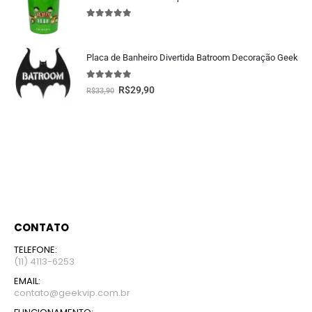
5.00
fora de 5
Placa de Banheiro Divertida Batroom Decoração Geek
5.00
fora de 5
R$
29,90
R$
33,90
CONTATO
TELEFONE:
(11) 4113-6253
EMAIL:
contato@geekvip.com.br