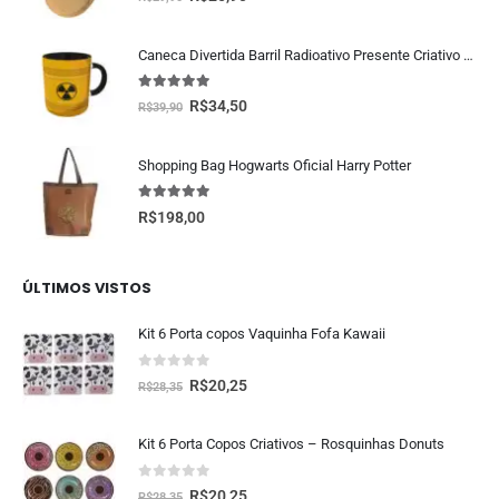
Caneca Divertida Barril Radioativo Presente Criativo Geek
5.00
fora de 5
R$
34,50
R$
39,90
Shopping Bag Hogwarts Oficial Harry Potter
5.00
fora de 5
R$
198,00
ÚLTIMOS VISTOS
Kit 6 Porta copos Vaquinha Fofa Kawaii
0
fora de 5
R$
20,25
R$
28,35
Kit 6 Porta Copos Criativos – Rosquinhas Donuts
0
fora de 5
R$
20,25
R$
28,35