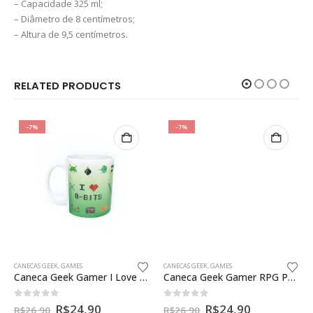
– Capacidade 325 ml;
– Diâmetro de 8 centímetros;
– Altura de 9,5 centímetros.
RELATED PRODUCTS
-7%
-7%
CANECAS GEEK
,
GAMES
Caneca Geek Gamer RPG Potions
0
fora de 5
R$
24,90
R$
26,90
em 5x de
R$
4,98
Sem Juros
CANECAS GEEK
,
GAMES
Caneca Geek Gamer I Love 8 Bits
R$
22,41
ou
No PIX
0
fora de 5
R$
24,90
R$
26,90