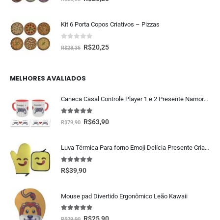
Kit 6 Porta Copos Criativos – Pizzas
0
fora de 5
R$
20,25
R$
28,35
MELHORES AVALIADOS
Caneca Casal Controle Player 1 e 2 Presente Namorados Geek
5.00
fora de 5
R$
63,90
R$
79,90
Luva Térmica Para forno Emoji Delícia Presente Criativo Geek
5.00
fora de 5
R$
39,90
Mouse pad Divertido Ergonômico Leão Kawaii
5.00
fora de 5
R$
25,90
R$
29,90