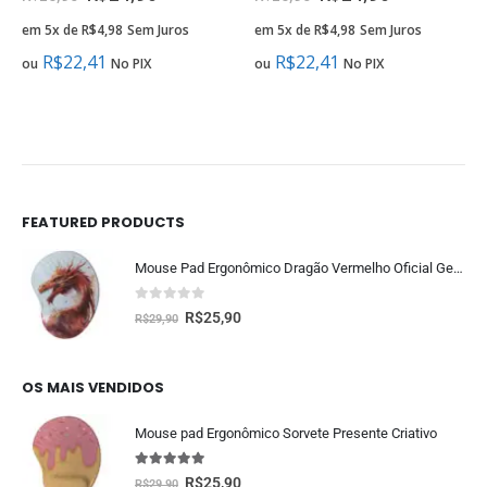
em 5x de
R$
4,98
Sem Juros
R$
22,41
ou
No PIX
FEATURED PRODUCTS
Mouse Pad Ergonômico Dragão Vermelho Oficial Geek Vip
0
fora de 5
R$
25,90
R$
29,90
OS MAIS VENDIDOS
Mouse pad Ergonômico Sorvete Presente Criativo
5.00
fora de 5
R$
25,90
R$
29,90