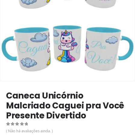
Caneca Unicórnio
Malcriado Caguei pra Você
Presente Divertido
0
de 5
( Não há avaliações ainda. )