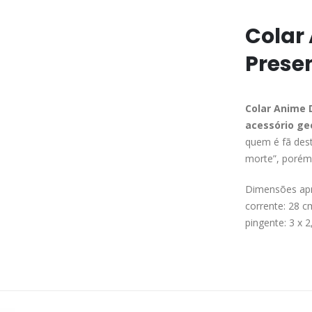
Colar
Presen
Colar Anime 
acessório ge
quem é fã des
morte”, porém
Dimensões ap
corrente: 28 
pingente: 3 x 