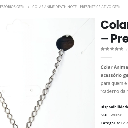
CESSÓRIOS GEEK
COLAR ANIME DEATH NOTE – PRESENTE CRIATIVO GEEK
Cola
– Pr
(
0
de 5
Colar Anime
acessório g
para quem é 
“caderno da
Disponibilidad
SKU:
GV0096
Categoria:
Cola