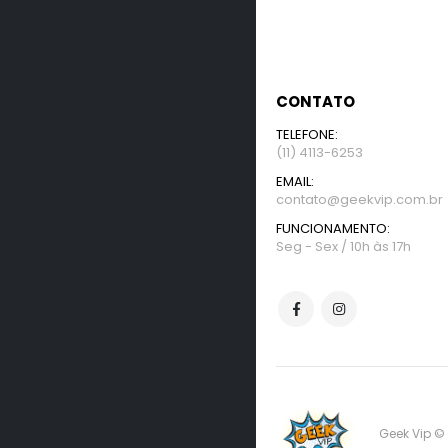
CONTATO
TELEFONE:
(11) 4113-6253
EMAIL:
contato@geekvip.com.br
FUNCIONAMENTO:
Seg - Sex / 10h às 17h
Geek Vip ©