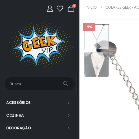
0
INÍCIO
COLARES GEEK - A
-9%
ACESSÓRIOS
COZINHA
DECORAÇÃO