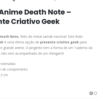
 Anime Death Note –
te Criativo Geek
Death Note
, feito de metal zamak nacional. Este lindo
ek
é uma ótima opção de
presente criativo geek
para
te grande anime. O pingente tem a forma de um “caderno da
 não vem acompanhado de um shinigami!
roximadas:
cm de comprimento
2,3 cm