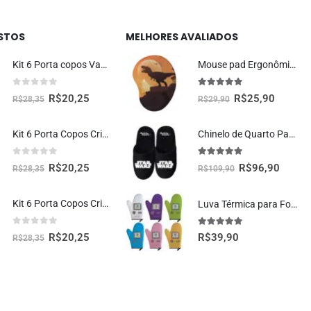
ISTOS
MELHORES AVALIADOS
Kit 6 Porta copos Vaquinha Fofa Kawaii
Mouse pad Ergonômico Dinossauro T-rex Paisagem Presente Criativo Geek
0
fora de 5
5.00
fora de 5
R$
20,25
R$
25,90
R$
28,35
R$
29,90
Kit 6 Porta Copos Criativos – Rosquinhas Donuts
Chinelo de Quarto Pantufa Galáxia Oficial Star Wars
0
fora de 5
5.00
fora de 5
R$
20,25
R$
96,90
R$
28,35
R$
109,90
Kit 6 Porta Copos Criativos – Pizzas
Luva Térmica para Forno com Aparador Gamer Retrô – Cozinha Geek
0
fora de 5
5.00
fora de 5
R$
20,25
R$
39,90
R$
28,35