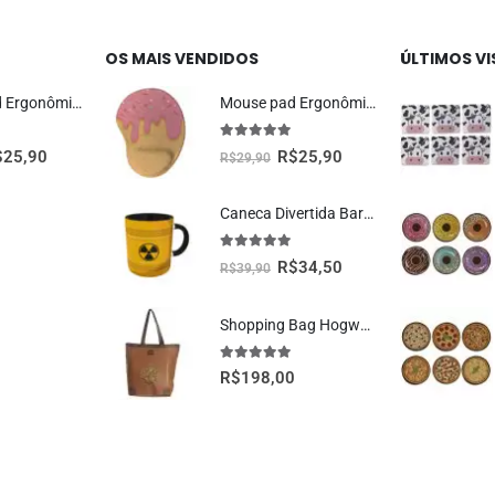
OS MAIS VENDIDOS
ÚLTIMOS V
Mouse Pad Ergonômico Dragão Vermelho Oficial Geek Vip
Mouse pad Ergonômico Sorvete Presente Criativo
5.00
fora de 5
$
25,90
R$
25,90
R$
29,90
Caneca Divertida Barril Radioativo Presente Criativo Geek
5.00
fora de 5
R$
34,50
R$
39,90
Shopping Bag Hogwarts Oficial Harry Potter
5.00
fora de 5
R$
198,00