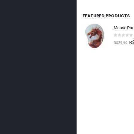
FEATURED PRODUCTS
0
fora de 5
R
R$
29,90