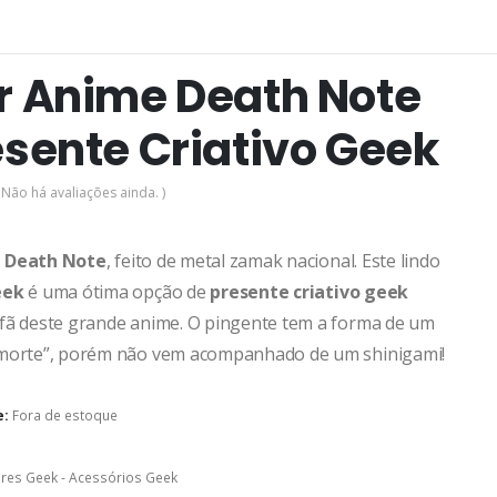
r Anime Death Note
esente Criativo Geek
 Não há avaliações ainda. )
 Death Note
, feito de metal zamak nacional. Este lindo
eek
é uma ótima opção de
presente criativo geek
fã deste grande anime. O pingente tem a forma de um
 morte”, porém não vem acompanhado de um shinigami!
e:
Fora de estoque
res Geek - Acessórios Geek