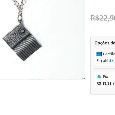
R$
22,9
Opções d
Cartão
Em até
5x
Pix
R$ 18,81
à