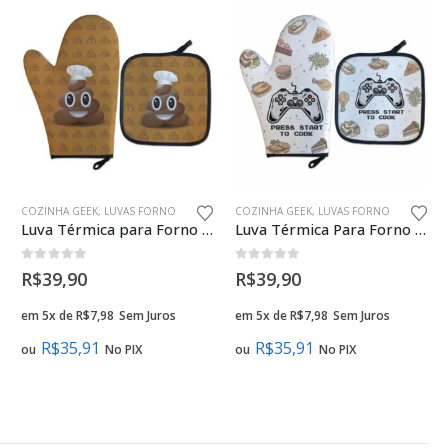
COZINHA GEEK
,
LUVAS FORNO
COZINHA GEEK
,
LUVAS FORNO
Luva Térmica para Forno Emoji Cocô Chef Cozinha Geek
Luva Térmica Para Forno Gamer Press Start Presente Criativo
0
fora de 5
0
fora de 5
R$
39,90
R$
39,90
em 5x de
R$
7,98
Sem Juros
em 5x de
R$
7,98
Sem Juros
R$
35,91
R$
35,91
ou
No PIX
ou
No PIX