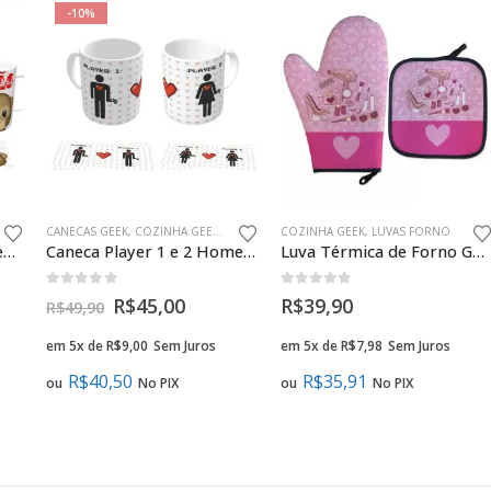
-10%
CANECAS GEEK
,
COZINHA GEEK
,
PRESENTES CRIATIVOS NAMORADOS GEEK
COZINHA GEEK
,
LUVAS FORNO
Caneca Geek Emoji Presente Criativo
Caneca Player 1 e 2 Homem e Mulher Presente Criativo Namorados
Luva Térmica de Forno Geek Rosa Charmosa Presente Criativo
0
fora de 5
0
fora de 5
R$
45,00
R$
39,90
R$
49,90
em 5x de
R$
9,00
Sem Juros
em 5x de
R$
7,98
Sem Juros
R$
40,50
R$
35,91
ou
No PIX
ou
No PIX