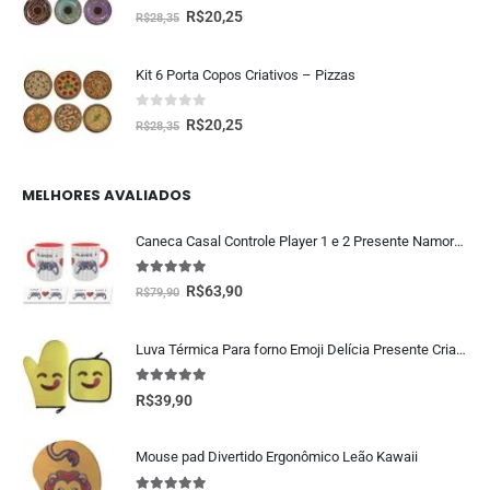
0
fora de 5
R$
20,25
R$
28,35
Kit 6 Porta Copos Criativos – Pizzas
0
fora de 5
R$
20,25
R$
28,35
MELHORES AVALIADOS
Caneca Casal Controle Player 1 e 2 Presente Namorados Geek
5.00
fora de 5
R$
63,90
R$
79,90
Luva Térmica Para forno Emoji Delícia Presente Criativo Geek
5.00
fora de 5
R$
39,90
Mouse pad Divertido Ergonômico Leão Kawaii