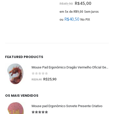
0
fora de 5
R$
45,00
R$
49,90
em 5x de
R$
9,00
Sem Juros
R$
40,50
ou
No PIX
FEATURED PRODUCTS
Mouse Pad Ergonômico Dragão Vermelho Oficial Geek Vip
0
fora de 5
R$
25,90
R$
29,90
OS MAIS VENDIDOS
Mouse pad Ergonômico Sorvete Presente Criativo