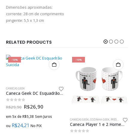
Dimensões aproximadas:
corrente: 28 cm de comprimento
pingente: 5,5 x 1,3 cm
RELATED PRODUCTS
-10%
-10%
CANECAS GEEK
Caneca Geek DC Esquadrão Suicida
0
fora de 5
R$
26,90
R$
29,90
em 5x de
R$
5,38
Sem Juros
CANECAS GEEK
,
COZINHA GEEK
,
PRESENTES CRIATIVOS NAMORADOS GEEK
Caneca Player 1 e 2 Homem e Homem presente criativo namorados gay
R$
24,21
ou
No PIX