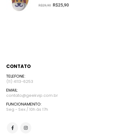
5.00
fora de 5
R$
25,90
R$
29,90
CONTATO
TELEFONE:
(11) 4113-6253
EMAIL:
contato@geekvip.com.br
FUNCIONAMENTO:
Seg - Sex / 10h às 17h