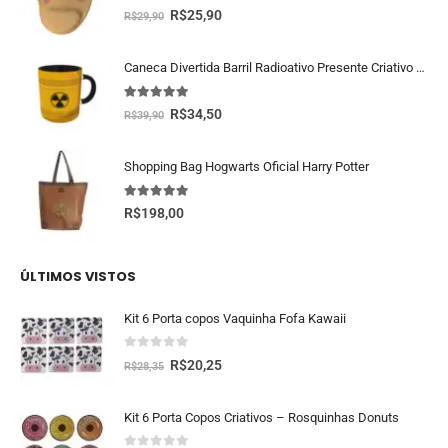
5.00
fora de 5
R$
25,90
R$
29,90
Caneca Divertida Barril Radioativo Presente Criativo Geek
5.00
fora de 5
R$
34,50
R$
39,90
Shopping Bag Hogwarts Oficial Harry Potter
5.00
fora de 5
R$
198,00
ÚLTIMOS VISTOS
Kit 6 Porta copos Vaquinha Fofa Kawaii
0
fora de 5
R$
20,25
R$
28,35
Kit 6 Porta Copos Criativos – Rosquinhas Donuts