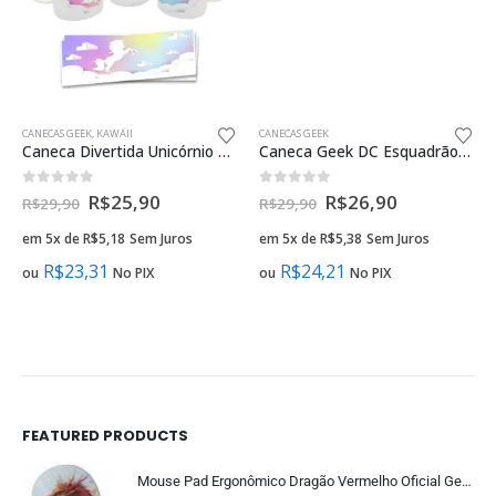
CANECAS GEEK
Caneca Geek DC Esquadrão Suicida
0
fora de 5
R$
26,90
R$
29,90
em 5x de
R$
5,38
Sem Juros
CANECAS GEEK
,
KAWAII
Caneca Divertida Unicórnio Nuvens Presente Geek
R$
24,21
ou
No PIX
0
fora de 5
R$
25,90
R$
29,90
em 5x de
R$
5,18
Sem Juros
R$
23,31
ou
No PIX
FEATURED PRODUCTS
Mouse Pad Ergonômico Dragão Vermelho Oficial Geek Vip