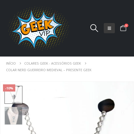
0
INÍCIO
COLARES GEEK - ACESSÓRIOS GEEK
COLAR NERD GUERREIRO MEDIEVAL – PRESENTE GEEK
-10%