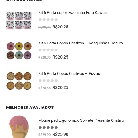
Kit 6 Porta copos Vaquinha Fofa Kawaii
0
fora de 5
R$
20,25
R$
28,35
Kit 6 Porta Copos Criativos – Rosquinhas Donuts
0
fora de 5
R$
20,25
R$
28,35
Kit 6 Porta Copos Criativos – Pizzas
0
fora de 5
R$
20,25
R$
28,35
MELHORES AVALIADOS
Mouse pad Ergonômico Sorvete Presente Criativo
5.00
fora de 5
R$
25,90
R$
29,90