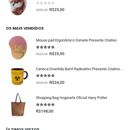
0
fora de 5
R$
25,90
R$
29,90
OS MAIS VENDIDOS
Mouse pad Ergonômico Sorvete Presente Criativo
5.00
fora de 5
R$
25,90
R$
29,90
Caneca Divertida Barril Radioativo Presente Criativo Geek
5.00
fora de 5
R$
34,50
R$
39,90
Shopping Bag Hogwarts Oficial Harry Potter
5.00
fora de 5
R$
198,00
ÚLTIMOS VISTOS