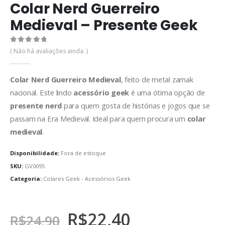
Colar Nerd Guerreiro
Medieval – Presente Geek
0
de 5
( Não há avaliações ainda. )
Colar Nerd Guerreiro Medieval
, feito de metal zamak
nacional. Este lindo
acessório geek
é uma ótima opção de
presente nerd
para quem gosta de histórias e jogos que se
passam na Era Medieval. Ideal para quem procura um
colar
medieval
.
Disponibilidade:
Fora de estoque
SKU:
GV0095
Categoria:
Colares Geek - Acessórios Geek
R$
22,40
R$
24,90