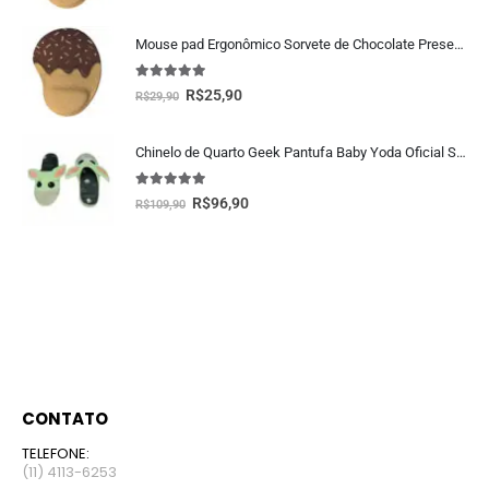
Mouse pad Ergonômico Sorvete de Chocolate Presente Criativo
5.00
fora de 5
R$
25,90
R$
29,90
Chinelo de Quarto Geek Pantufa Baby Yoda Oficial Star Wars
5.00
fora de 5
R$
96,90
R$
109,90
CONTATO
TELEFONE:
(11) 4113-6253