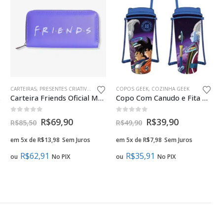
CARTEIRAS
,
PRESENTES CRIATIVOS MÃES GEEK
COPOS GEEK
,
COZINHA GEEK
tivo
Carteira Friends Oficial Moda Geek
Copo Com Canudo e Fita Dragon Ball Universe 7 Presente Geek
0
fora de 5
0
fora de 5
R$
69,90
R$
39,90
R$
85,50
R$
49,90
em 5x de
R$
13,98
Sem Juros
em 5x de
R$
7,98
Sem Juros
R$
62,91
R$
35,91
ou
No PIX
ou
No PIX