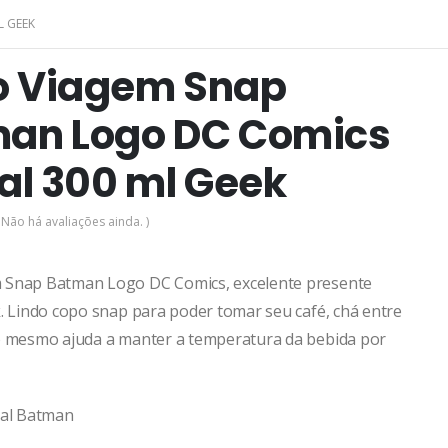
L GEEK
 Viagem Snap
an Logo DC Comics
ial 300 ml Geek
 Não há avaliações ainda. )
 Snap Batman Logo DC Comics, excelente presente
k. Lindo copo snap para poder tomar seu café, chá entre
o mesmo ajuda a manter a temperatura da bebida por
ial Batman