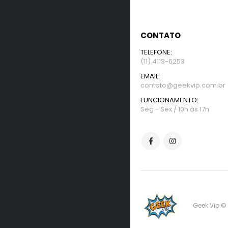
CONTATO
TELEFONE:
(11) 4113-6253
EMAIL:
contato@geekvip.com.br
FUNCIONAMENTO:
Seg - Sex / 10h às 17h
Geek Vip ©