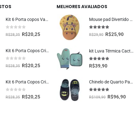
ISTOS
MELHORES AVALIADOS
Kit 6 Porta copos Vaquinha Fofa Kawaii
Mouse pad Divertido Ergonômico Girafa Kawaii
0
fora de 5
5.00
fora de 5
R$
20,25
R$
25,90
R$
28,35
R$
29,90
Kit 6 Porta Copos Criativos – Rosquinhas Donuts
kit Luva Térmica Cacto Kawaii Cozinha Criativa Geek
0
fora de 5
5.00
fora de 5
R$
20,25
R$
39,90
R$
28,35
Kit 6 Porta Copos Criativos – Pizzas
Chinelo de Quarto Pantufa Batman Oficial DC Moda Geek
0
fora de 5
5.00
fora de 5
R$
20,25
R$
96,90
R$
28,35
R$
109,90