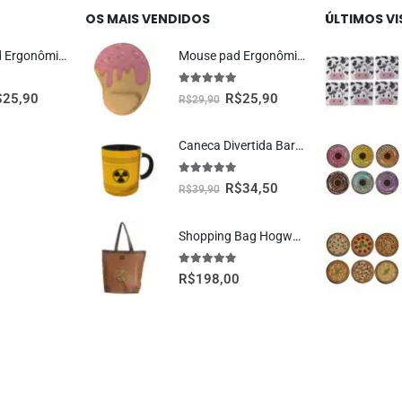
OS MAIS VENDIDOS
ÚLTIMOS V
Mouse Pad Ergonômico Dragão Vermelho Oficial Geek Vip
Mouse pad Ergonômico Sorvete Presente Criativo
5.00
fora de 5
$
25,90
R$
25,90
R$
29,90
Caneca Divertida Barril Radioativo Presente Criativo Geek
5.00
fora de 5
R$
34,50
R$
39,90
Shopping Bag Hogwarts Oficial Harry Potter
5.00
fora de 5
R$
198,00