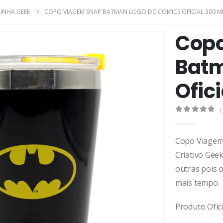
INHA GEEK
COPO VIAGEM SNAP BATMAN LOGO DC COMICS OFICIAL 300 M
Copo
Batm
Ofic
(
0
de 5
Copo Viagem
Criativo Gee
outras pois 
mais tempo.
Produto Ofic