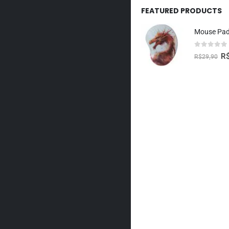
FEATURED PRODUCTS
0
fora de 5
R
R$
29,90