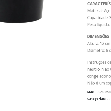
CARACTERÍS
Material: Aço
Capacidade: 
Peso líquido:
DIMENSÕES
Altura: 12 cm
Diâmetro: 8 
Instruções d
neutro. Não u
congelador o
Não é um cop
SKU:
10024085p
Categorias:
Co