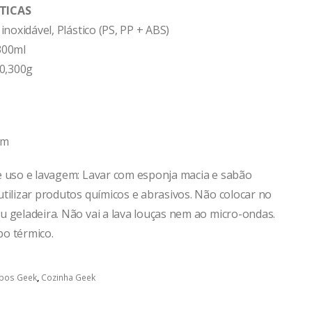
TICAS
 inoxidável, Plástico (PS, PP + ABS)
300ml
 0,300g
cm
e uso e lavagem: Lavar com esponja macia e sabão
tilizar produtos químicos e abrasivos. Não colocar no
u geladeira. Não vai a lava louças nem ao micro-ondas.
o térmico.
pos Geek
,
Cozinha Geek