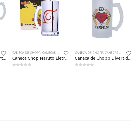
CANECA DE CHOPP
,
CANECAS GEEK
CANECA DE CHOPP
,
CANECAS GEEK
1 Caneca de Chopp Divertida Regras Para Beber Presente Criativo
Caneca Chop Naruto Eletrostática 450ml Oficial
Caneca de Chopp Divertida Eu Amo Cerveja Presente Cria
0
fora de 5
0
fora de 5