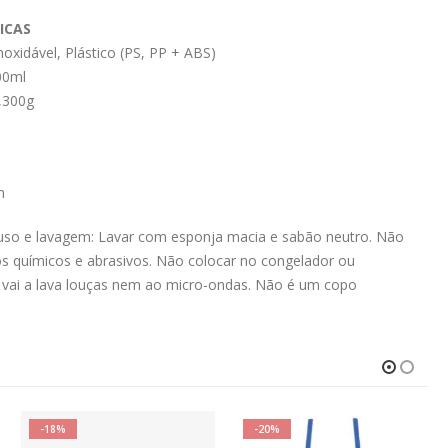
ICAS
noxidável, Plástico (PS, PP + ABS)
00ml
0,300g
m
 uso e lavagem: Lavar com esponja macia e sabão neutro. Não
tos químicos e abrasivos. Não colocar no congelador ou
o vai a lava louças nem ao micro-ondas. Não é um copo
-18%
-20%