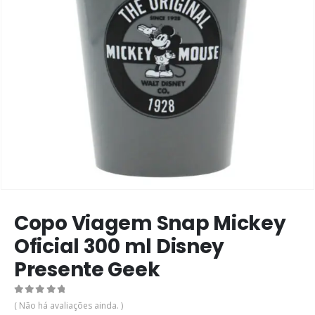
Copo Viagem Snap Mickey
Oficial 300 ml Disney
Presente Geek
0
de 5
( Não há avaliações ainda. )