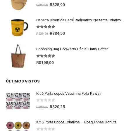
5.00
fora de 5
R$
25,90
R$
29,90
Caneca Divertida Barril Radioativo Presente Criativo Geek
5.00
fora de 5
R$
34,50
R$
39,90
Shopping Bag Hogwarts Oficial Harry Potter
5.00
fora de 5
R$
198,00
ÚLTIMOS VISTOS
Kit 6 Porta copos Vaquinha Fofa Kawaii
0
fora de 5
R$
20,25
R$
28,35
Kit 6 Porta Copos Criativos – Rosquinhas Donuts