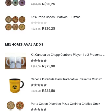
0
fora de 5
R$
20,25
R$
28,35
Kit 6 Porta Copos Criativos – Pizzas
0
fora de 5
R$
20,25
R$
28,35
MELHORES AVALIADOS
Kit Caneca de Chopp Controle Player 1 e 2 Presente Namorados
5.00
fora de 5
R$
75,90
R$
99,00
Caneca Divertida Barril Radioativo Presente Criativo Geek
5.00
fora de 5
R$
34,50
R$
39,90
Porta Copos Divertido Pizza Cozinha Criativa Geek