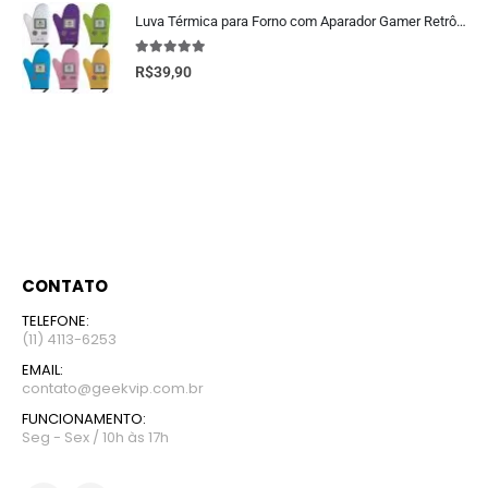
Luva Térmica para Forno com Aparador Gamer Retrô – Cozinha Geek
5.00
fora de 5
R$
39,90
CONTATO
TELEFONE:
(11) 4113-6253
EMAIL:
contato@geekvip.com.br
FUNCIONAMENTO:
Seg - Sex / 10h às 17h