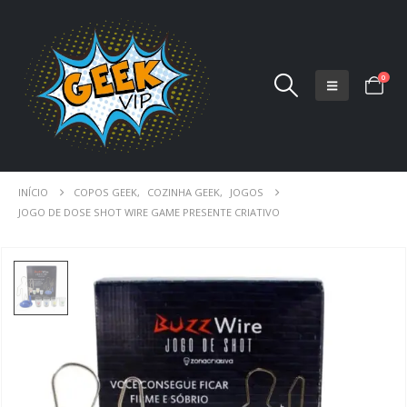
0
INÍCIO
COPOS GEEK
,
COZINHA GEEK
,
JOGOS
JOGO DE DOSE SHOT WIRE GAME PRESENTE CRIATIVO