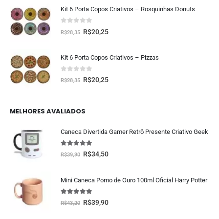
Kit 6 Porta Copos Criativos – Rosquinhas Donuts
0
fora de 5
R$
20,25
R$
28,35
Kit 6 Porta Copos Criativos – Pizzas
0
fora de 5
R$
20,25
R$
28,35
MELHORES AVALIADOS
Caneca Divertida Gamer Retrô Presente Criativo Geek
5.00
fora de 5
R$
34,50
R$
39,90
Mini Caneca Pomo de Ouro 100ml Oficial Harry Potter
5.00
fora de 5
R$
39,90
R$
43,20