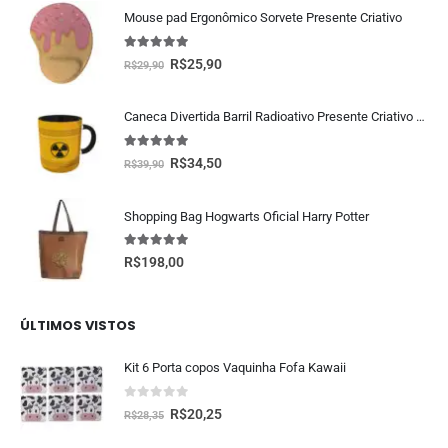
Mouse pad Ergonômico Sorvete Presente Criativo
5.00
fora de 5
R$
25,90
R$
29,90
Caneca Divertida Barril Radioativo Presente Criativo Geek
5.00
fora de 5
R$
34,50
R$
39,90
Shopping Bag Hogwarts Oficial Harry Potter
5.00
fora de 5
R$
198,00
ÚLTIMOS VISTOS
Kit 6 Porta copos Vaquinha Fofa Kawaii
0
fora de 5
R$
20,25
R$
28,35