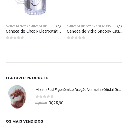
CANECA DE CHOPP
,
CANECAS GEEK
CANECAS GEEK
,
COZINHA GEEK
,
SNOOPY
Caneca de Chopp Eletrostática Spider Man 450ml Oficial
Caneca de Vidro Snoopy Casinha 320ml Oficial Colecionador
0
fora de 5
0
fora de 5
FEATURED PRODUCTS
Mouse Pad Ergonômico Dragão Vermelho Oficial Geek Vip
0
fora de 5
R$
25,90
R$
29,90
OS MAIS VENDIDOS