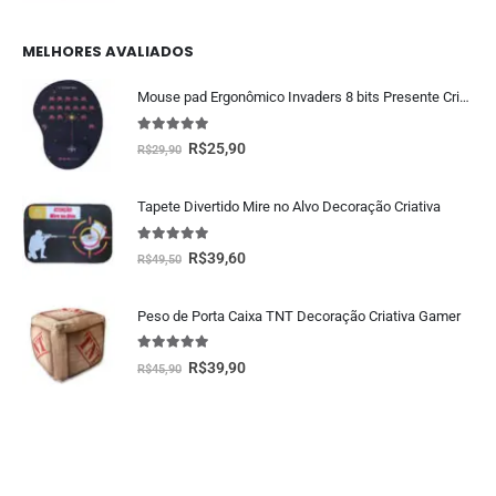
MELHORES AVALIADOS
Mouse pad Ergonômico Invaders 8 bits Presente Criativo Geek
5.00
fora de 5
R$
25,90
R$
29,90
Tapete Divertido Mire no Alvo Decoração Criativa
5.00
fora de 5
R$
39,60
R$
49,50
Peso de Porta Caixa TNT Decoração Criativa Gamer
5.00
fora de 5
R$
39,90
R$
45,90