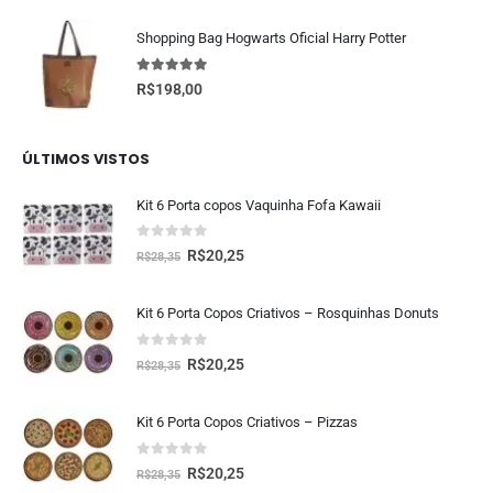
Shopping Bag Hogwarts Oficial Harry Potter
5.00
fora de 5
R$
198,00
ÚLTIMOS VISTOS
Kit 6 Porta copos Vaquinha Fofa Kawaii
0
fora de 5
R$
20,25
R$
28,35
Kit 6 Porta Copos Criativos – Rosquinhas Donuts
0
fora de 5
R$
20,25
R$
28,35
Kit 6 Porta Copos Criativos – Pizzas
0
fora de 5
R$
20,25
R$
28,35