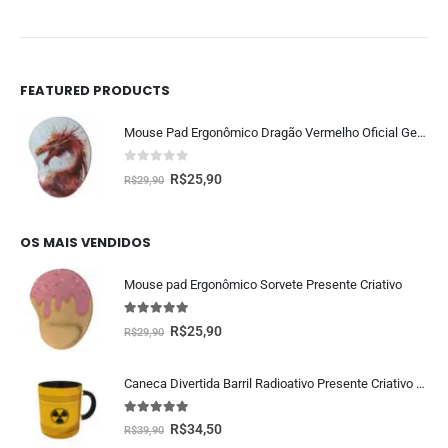
FEATURED PRODUCTS
Mouse Pad Ergonômico Dragão Vermelho Oficial Geek Vip
0
fora de 5
R$
25,90
R$
29,90
OS MAIS VENDIDOS
Mouse pad Ergonômico Sorvete Presente Criativo
5.00
fora de 5
R$
25,90
R$
29,90
Caneca Divertida Barril Radioativo Presente Criativo Geek
5.00
fora de 5
R$
34,50
R$
39,90