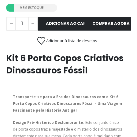
9 EM ESTOQUE
ADICIONAR AO CARRINHO
COMPRAR AGORA
Adicionar à lista de desejos
Kit 6 Porta Copos Criativos
Dinossauros Fóssil
Transporte-se para a Era dos Dinossauros com o Kit 6
Porta Copos Criativos Dinossauros Fóssil – Uma Viagem
Fascinante pela História Antiga!
Design Pré-Histórico Deslumbrante:
Este conjunto único
de porta copos traz a majestade e o mistério dos dinossauros
diretamente para sua mesa. Cada porta copo é moldado com