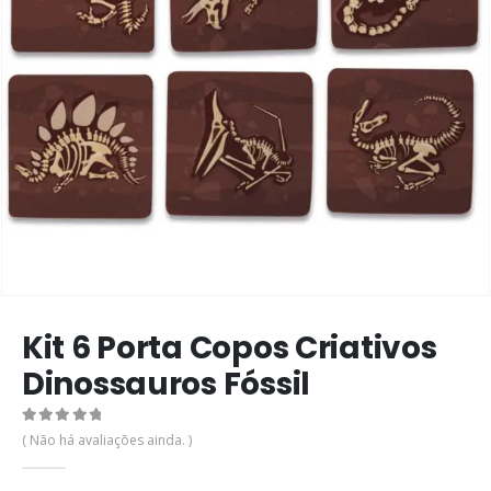
Kit 6 Porta Copos Criativos
Dinossauros Fóssil
0
de 5
( Não há avaliações ainda. )