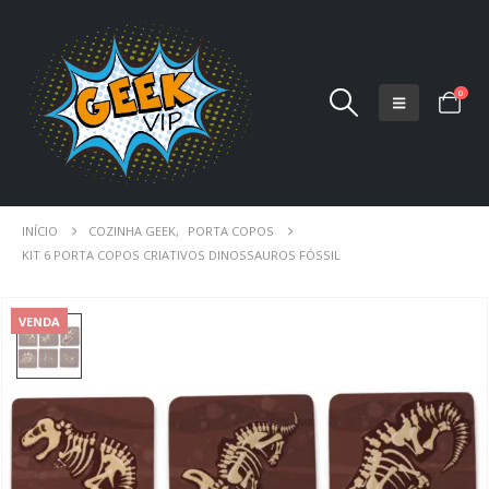
0
INÍCIO
COZINHA GEEK
,
PORTA COPOS
KIT 6 PORTA COPOS CRIATIVOS DINOSSAUROS FÓSSIL
VENDA