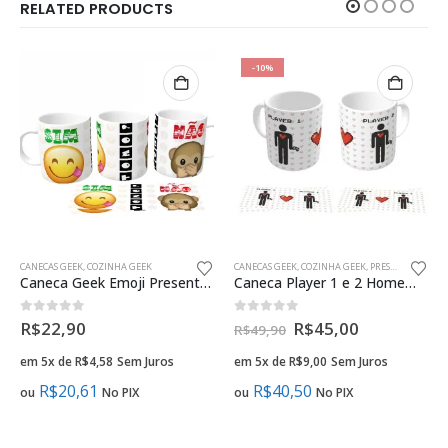
RELATED PRODUCTS
-10%
CANECAS GEEK
,
COZINHA GEEK
CANECAS GEEK
,
COZINHA GEEK
,
PRESENTES CRIATIVOS NAMORADOS GEEK
Caneca Geek Emoji Presente Criativo
Caneca Player 1 e 2 Homem e Homem presente criativo namorados gay
0
fora de 5
0
fora de 5
R$
22,90
R$
45,00
R$
49,90
em 5x de
R$
4,58
Sem Juros
em 5x de
R$
9,00
Sem Juros
R$
20,61
R$
40,50
ou
No PIX
ou
No PIX