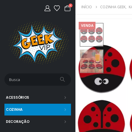
0
INÍCIO
COZINHA GEEK
,
K
VENDA
ACESSÓRIOS
COZINHA
DECORAÇÃO