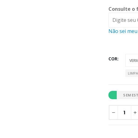
Consulte o 
Não sei meu
COR
LIMP
5 EM ES