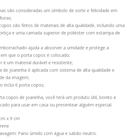
has são consideradas um símbolo de sorte e felicidade em
turas;
copos são feitos de materiais de alta qualidade, incluindo uma
ortiça e uma camada superior de poliéster com estampa de
mborrachado ajuda a absorver a umidade e protege a
e em que o porta copos é colocado;
r é um material durável e resistente;
 de joaninha é aplicada com sistema de alta qualidade e
ade da imagem;
o inclui 6 porta copos;
a copos de joaninha, você terá um produto útil, bonito e
ficado para usar em casa ou presentear alguém especial.
cm x 9 cm
prene
 lavagem: Pano úmido com água e sabão neutro.