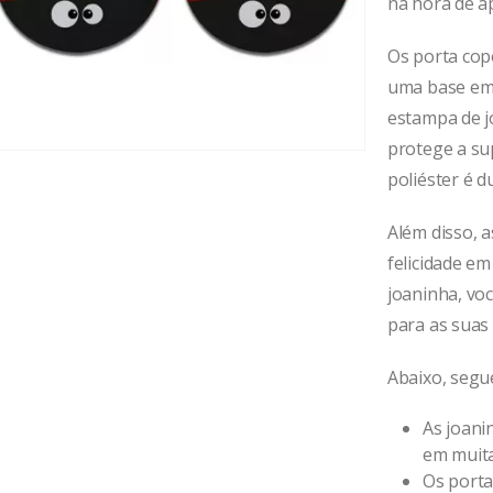
na hora de a
Os porta copo
uma base em
estampa de j
protege a su
poliéster é d
Além disso, 
felicidade em
joaninha, voc
para as suas 
Abaixo, segu
As joani
em muita
Os porta