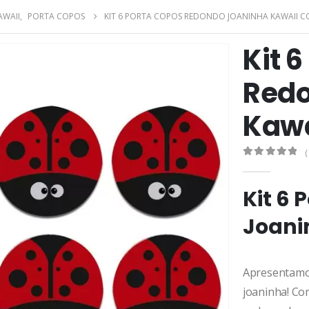
AWAII
,
PORTA COPOS
KIT 6 PORTA COPOS REDONDO JOANINHA KAWAII 
Kit 
Redo
Kawa
(
0
de 5
Kit 6
Joani
Apresentamo
joaninha! Com