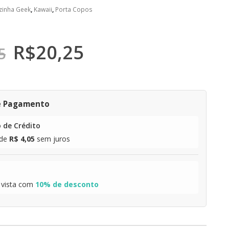
zinha Geek
,
Kawaii
,
Porta Copos
R$
20,25
5
e Pagamento
 de Crédito
de
R$ 4,05
sem juros
 vista com
10% de desconto