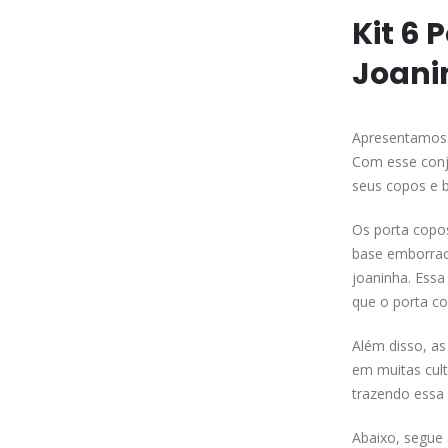
Kit 6
Joani
Apresentamos 
Com esse conju
seus copos e b
Os porta copos
base emborrac
joaninha. Essa
que o porta co
Além disso, as
em muitas cult
trazendo essa 
Abaixo, segue 