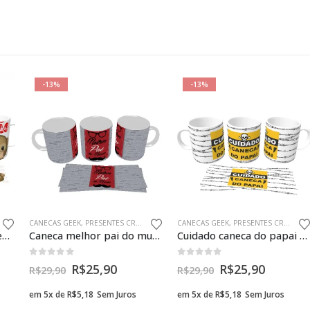
-13%
-13%
CANECAS GEEK
,
PRESENTES CRIATIVOS PAIS GEEK
CANECAS GEEK
,
PRESENTES CRIATIVOS PAIS GEEK
Caneca Geek Emoji Presente Criativo
Caneca melhor pai do mundo presente criativo geek
Cuidado caneca do papai presente criativo pai geek
0
fora de 5
0
fora de 5
R$
25,90
R$
25,90
R$
29,90
R$
29,90
em 5x de
R$
5,18
Sem Juros
em 5x de
R$
5,18
Sem Juros