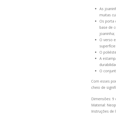
As joanin
muitas cul
Os porta 
base de c
joaninha;
O verso e
superfíci
O poliéste
A estampa
durabilid
O conjunt
Com esses port
cheio de signi
Dimensões: 9 
Material: Neo
Instruções de