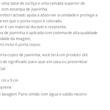
o uma base de cortiça e uma camada superior de
r com estampa de joaninha;
emborrachado ajuda a absorver a umidade e protege a
ie em que o porta copos é colocado;
ter é um material durável e resistente;
a de joaninha é aplicada com sistema de alta qualidade
lidade da imagem;
to inclui 6 porta copos;
rta copos de joaninha, você terá um produto útil,
io de significado para usar em casa ou presentear
ial.
 cm x 9 cm
oprene
e lavagem: Pano úmido com água e sabão neutro.