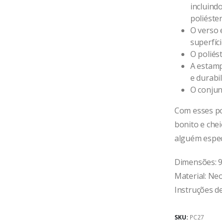
incluind
poliéste
O verso 
superfíc
O poliés
A estamp
e durabi
O conjun
Com esses po
bonito e che
alguém espec
Dimensões: 9
Material: Ne
Instruções d
SKU:
PC27