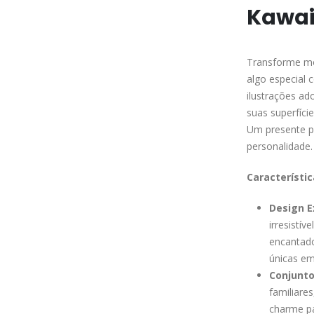
Kawai
Transforme mo
algo especial
ilustrações ad
suas superfíci
Um presente pe
personalidade.
Característic
Design E
irresistí
encantado
únicas em
Conjunto
familiare
charme pa