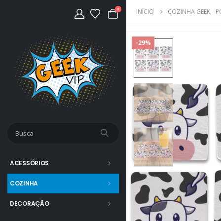
0
INÍCIO
COZINHA GEEK
,
P
-29%
ACESSÓRIOS
COZINHA
DECORAÇÃO