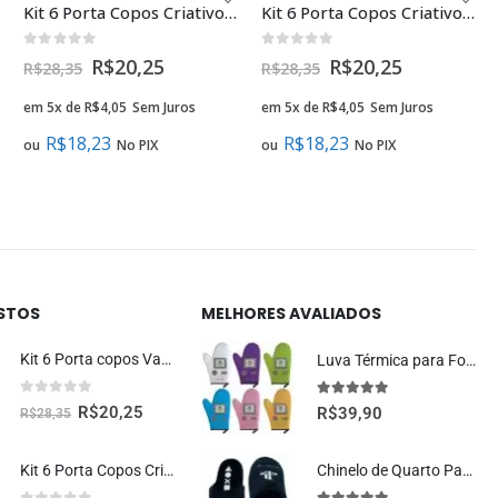
Kit 6 Porta Copos Criativos – Pizzas
Kit 6 Porta Copos Criativos – Rosquinhas Donuts
0
fora de 5
0
fora de 5
R$
20,25
R$
20,25
R$
28,35
R$
28,35
em 5x de
R$
4,05
Sem Juros
em 5x de
R$
4,05
Sem Juros
R$
18,23
R$
18,23
ou
No PIX
ou
No PIX
ISTOS
MELHORES AVALIADOS
Kit 6 Porta copos Vaquinha Fofa Kawaii
Luva Térmica para Forno com Aparador Gamer Retrô – Cozinha Geek
0
fora de 5
5.00
fora de 5
R$
20,25
R$
39,90
R$
28,35
Kit 6 Porta Copos Criativos – Rosquinhas Donuts
Chinelo de Quarto Pantufa Oficial Playstation Moda Geek