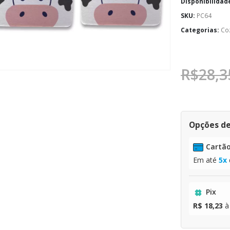
Disponibilidad
SKU:
PC64
Categorias:
Co
R$
28,3
Opções d
Cartão
Em até
5x
Pix
R$ 18,23
à