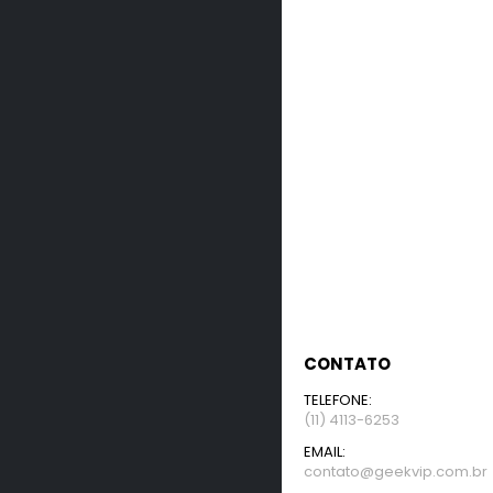
CONTATO
TELEFONE:
(11) 4113-6253
EMAIL:
contato@geekvip.com.br