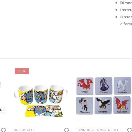
Dimen
Instr
Obser
difer
-13%
RESENTES CRIATIVOS NAMORADOS GEEK
CANECAS GEEK
COZINHA GEEK
,
PORTA COPOS