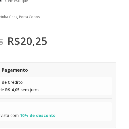
e:
10 em estoque
zinha Geek
,
Porta Copos
R$
20,25
5
e Pagamento
 de Crédito
de
R$ 4,05
sem juros
 vista com
10% de desconto