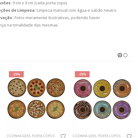
sões:
9 cm x 9 cm (cada porta copo)
uções de Limpeza:
Limpeza manual com água e sabão neutro
vação:
Fotos meramente ilustrativas, podendo haver
ença na tonalidade das mesmas
-29%
-29%
COZINHA GEEK
,
PORTA COPOS
COZINHA GEEK
,
PORTA COPOS