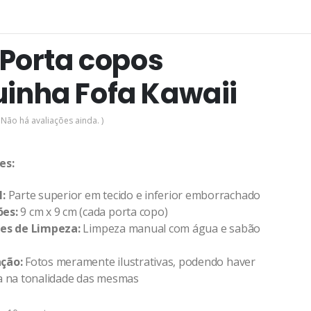
6 Porta copos
inha Fofa Kawaii
 Não há avaliações ainda. )
es:
:
Parte superior em tecido e inferior emborrachado
es:
9 cm x 9 cm (cada porta copo)
ões de Limpeza:
Limpeza manual com água e sabão
ção:
Fotos meramente ilustrativas, podendo haver
a na tonalidade das mesmas