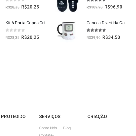
0
fora de 5
5.00
fora de 5
R$
20,25
R$
96,90
R$
28,35
R$
109,90
Kit 6 Porta Copos Criativos – Pizzas
Caneca Divertida Gamer Retrô Presente Criativo Geek
0
fora de 5
5.00
fora de 5
R$
20,25
R$
34,50
R$
28,35
R$
39,90
E PROTEGIDO
SERVIÇOS
CRIAÇÃO
Sobre Nós
Blog
Contate-