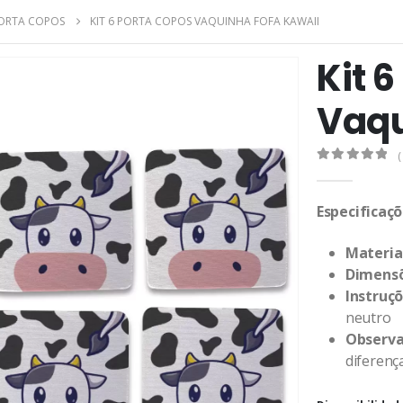
ORTA COPOS
KIT 6 PORTA COPOS VAQUINHA FOFA KAWAII
Kit 
Vaqu
(
0
de 5
Especificaçõ
Material
Dimensõ
Instruç
neutro
Observa
diferenç