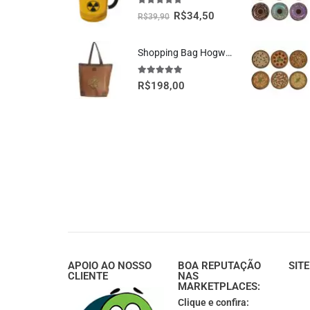
5.00
fora de 5
R$
34,50
R$
39,90
Shopping Bag Hogwarts Oficial Harry Potter
5.00
fora de 5
R$
198,00
APOIO AO NOSSO
BOA REPUTAÇÃO
SIT
CLIENTE
NAS
MARKETPLACES:
Clique e confira: