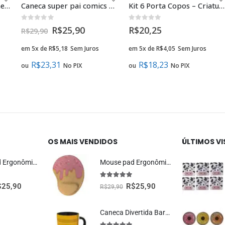
Caneca Player 1 e 2 Homem e Homem presente criativo namorados gay
Caneca super pai comics presente criativo geek
Kit 6 Porta Copos – Criaturas Míticas
0
fora de 5
0
fora de 5
R$
25,90
R$
20,25
R$
29,90
em 5x de
R$
5,18
Sem Juros
em 5x de
R$
4,05
Sem Juros
R$
23,31
R$
18,23
ou
No PIX
ou
No PIX
OS MAIS VENDIDOS
ÚLTIMOS V
Mouse Pad Ergonômico Dragão Vermelho Oficial Geek Vip
Mouse pad Ergonômico Sorvete Presente Criativo
5.00
fora de 5
$
25,90
R$
25,90
R$
29,90
Caneca Divertida Barril Radioativo Presente Criativo Geek