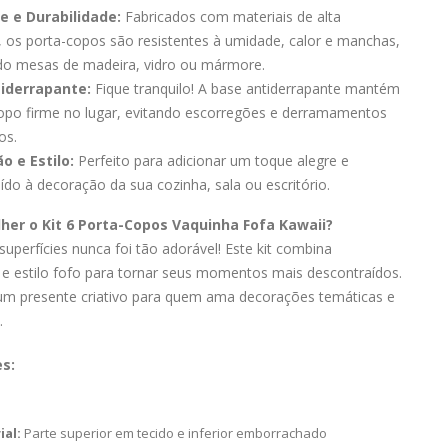
e e Durabilidade:
Fabricados com materiais de alta
, os porta-copos são resistentes à umidade, calor e manchas,
do mesas de madeira, vidro ou mármore.
iderrapante:
Fique tranquilo! A base antiderrapante mantém
opo firme no lugar, evitando escorregões e derramamentos
os.
o e Estilo:
Perfeito para adicionar um toque alegre e
ído à decoração da sua cozinha, sala ou escritório.
lher o Kit 6 Porta-Copos Vaquinha Fofa Kawaii?
superfícies nunca foi tão adorável! Este kit combina
 e estilo fofo para tornar seus momentos mais descontraídos.
 um presente criativo para quem ama decorações temáticas e
.
es:
ial:
Parte superior em tecido e inferior emborrachado