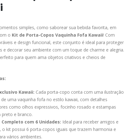
i
mentos simples, como saborear sua bebida favorita, em
 com o
Kit de Porta-Copos Vaquinha Fofa Kawaii
! Com
oráveis e design funcional, este conjunto é ideal para proteger
es e decorar seu ambiente com um toque de charme e alegria.
rfeito para quem ama objetos criativos e cheios de
as:
xclusivo Kawaii:
Cada porta-copo conta com uma ilustração
vel de uma vaquinha fofa no estilo kawaii, com detalhes
res como olhos expressivos, focinho rosado e estampas
 preto e branco.
 Completo com 6 Unidades:
Ideal para receber amigos e
s, o kit possui 6 porta-copos iguais que trazem harmonia e
ra vários ambientes.