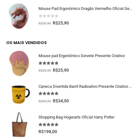
Mouse Pad Ergonômico Dragão Vermelho Oficial Geek Vip
0
fora de 5
R$
25,90
R$
29,90
OS MAIS VENDIDOS
Mouse pad Ergonômico Sorvete Presente Criativo
5.00
fora de 5
R$
25,90
R$
29,90
Caneca Divertida Barril Radioativo Presente Criativo Geek
5.00
fora de 5
R$
34,50
R$
39,90
Shopping Bag Hogwarts Oficial Harry Potter
5.00
fora de 5
R$
198,00