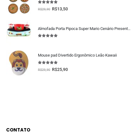
5.00
fora de 5
R$
13,50
R$
29,90
Almofada Porta Pipoca Super Mario Cenário Presente Criativo Geek
5.00
fora de 5
Mouse pad Divertido Ergonômico Leão Kawaii
5.00
fora de 5
R$
25,90
R$
29,90
CONTATO