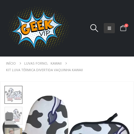
0
INÍCIO
LUVAS FORNO
,
KAWAII
KIT LUVA TÉRMICA DIVERTIDA VAQUINHA KAWAII