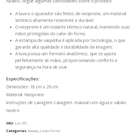
Abaixo, segue algumas curiosidades sobre o produto:
A luva e o aparador são feitos de neoprene, um material
sintético altamente resistente e durável;
O neoprene é um isolante térmico natural, mantendo suas
mãos protegidas do calor do forno;
A estampa de vaquinha é aplicada por tecnologia, o que
garante alta qualidade e durabilidade da imagem;
A luva possui um formato anatômico, que se ajusta
perfeitamente às mãos, proporcionando conforto e
segurança na hora de usar.
Especificações:
Dimensões: 18 cm x 26 cm
Material: Neoprene
Instruções de Lavagem: Lavagem manual com água e sabão
neutro
SKU:
Luv-031
Categorias:
Kawaii
,
Luvas Forno