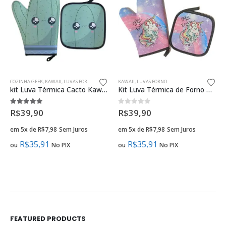
COZINHA GEEK
,
KAWAII
,
LUVAS FORNO
KAWAII
,
LUVAS FORNO
kit Luva Térmica Cacto Kawaii Cozinha Criativa Geek
Kit Luva Térmica de Forno Unicórnio Sonhos Cozinha Geek
5.00
fora de 5
0
fora de 5
R$
39,90
R$
39,90
em 5x de
R$
7,98
Sem Juros
em 5x de
R$
7,98
Sem Juros
R$
35,91
R$
35,91
ou
No PIX
ou
No PIX
FEATURED PRODUCTS