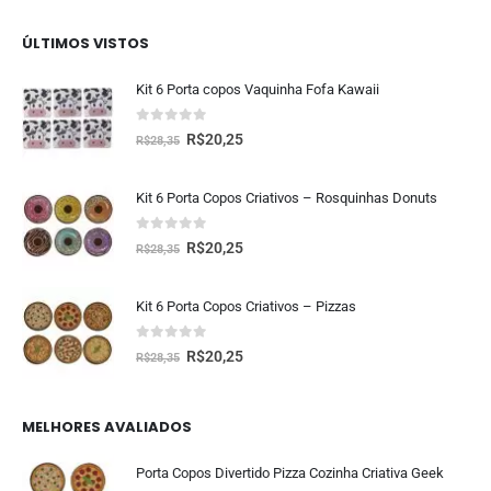
ÚLTIMOS VISTOS
Kit 6 Porta copos Vaquinha Fofa Kawaii
0
fora de 5
R$
20,25
R$
28,35
Kit 6 Porta Copos Criativos – Rosquinhas Donuts
0
fora de 5
R$
20,25
R$
28,35
Kit 6 Porta Copos Criativos – Pizzas
0
fora de 5
R$
20,25
R$
28,35
MELHORES AVALIADOS
Porta Copos Divertido Pizza Cozinha Criativa Geek