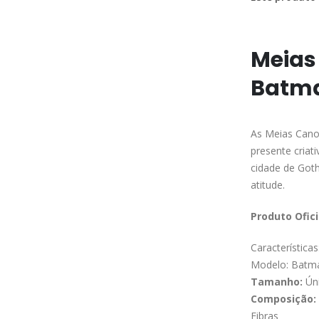
Meias
Batma
As Meias Cano
presente cria
cidade de Goth
atitude.
Produto Ofici
Características
Modelo: Batma
Tamanho:
Ún
Composição:
Fibras