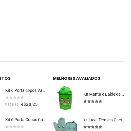
ISTOS
MELHORES AVALIADOS
Kit 6 Porta copos Vaquinha Fofa Kawaii
Kit Manta e Balde de Pipoca 5L Oficial Central Perk Friends
0
fora de 5
R$
20,25
R$
28,35
5.00
fora de 5
Kit 6 Porta Copos Criativos – Rosquinhas Donuts
kit Luva Térmica Cacto Kawaii Cozinha Criativa Geek