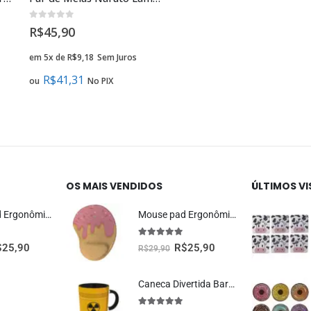
0
fora de 5
R$
45,90
em 5x de
R$
9,18
Sem Juros
R$
41,31
ou
No PIX
OS MAIS VENDIDOS
ÚLTIMOS V
Mouse Pad Ergonômico Dragão Vermelho Oficial Geek Vip
Mouse pad Ergonômico Sorvete Presente Criativo
5.00
fora de 5
$
25,90
R$
25,90
R$
29,90
Caneca Divertida Barril Radioativo Presente Criativo Geek