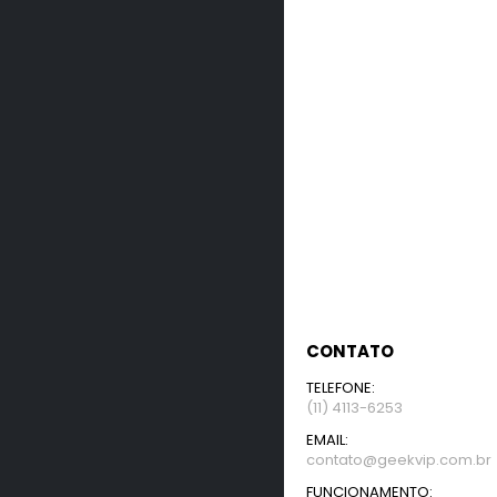
CONTATO
TELEFONE:
(11) 4113-6253
EMAIL:
contato@geekvip.com.br
FUNCIONAMENTO: