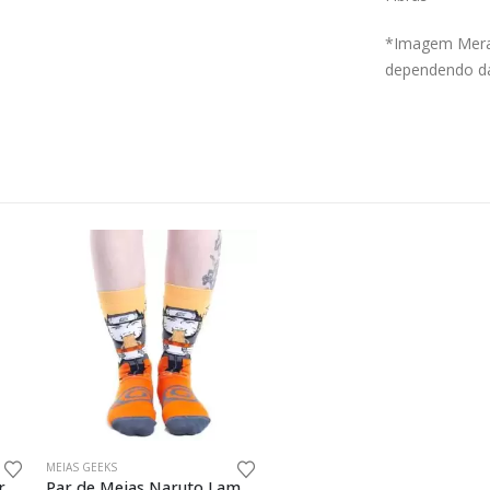
*Imagem Meram
dependendo da
MEIAS GEEKS
Par de Meias Mulher Maravilha Fight Like a Hero
Par de Meias Naruto Lamem 39 ao 44 Oficial Naruto