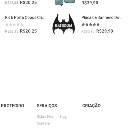
0
fora de 5
5.00
fora de 5
R$
20,25
R$
39,90
R$
28,35
Kit 6 Porta Copos Criativos – Pizzas
Placa de Banheiro Divertida Batroom Decoração Geek
0
fora de 5
5.00
fora de 5
R$
20,25
R$
29,90
R$
28,35
R$
33,90
E PROTEGIDO
SERVIÇOS
CRIAÇÃO
Sobre Nós
Blog
Contate-