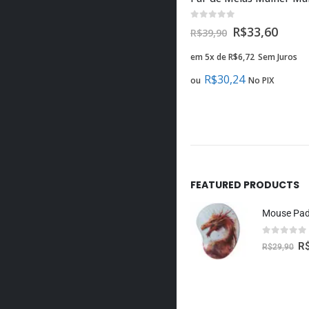
0
fora de 5
R$
33,60
R$
39,90
em 5x de
R$
6,72
Sem Juros
R$
30,24
ou
No PIX
FEATURED PRODUCTS
0
fora de 5
R
R$
29,90