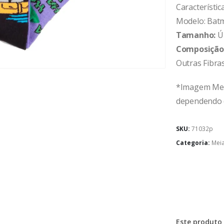
Característica
Modelo: Bat
Tamanho:
Ú
Composição
Outras Fibra
*Imagem Mera
dependendo d
SKU:
71032p
Categoria:
Mei
Este produto 