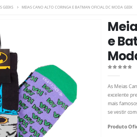
S GEEKS
MEIAS CANO ALTO CORINGA E BATMAN OFICIAL DC MODA GEEK
Meia
e Ba
Mod
0
de 5
As Meias Can
excelente pr
mais famosos
se vestir com 
Produto Ofi