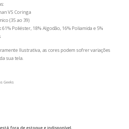
s:
man VS Coringa
nico (35 ao 39)
:
61% Poliéster, 18% Algodão, 16% Poliamida e 5%
s
mente Ilustrativa, as cores podem sofrer variações
a sua tela.
as Geeks
está fora de estoque e indisponível.