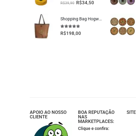
5.00
fora de 5
R$
34,50
R$
39,90
Shopping Bag Hogwarts Oficial Harry Potter
5.00
fora de 5
R$
198,00
APOIO AO NOSSO
BOA REPUTAÇÃO
SIT
CLIENTE
NAS
MARKETPLACES:
Clique e confira: