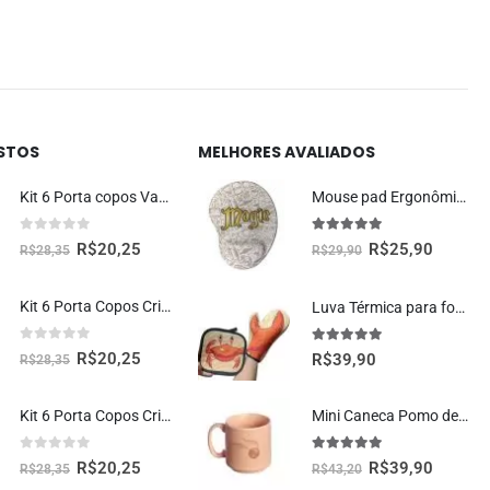
ISTOS
MELHORES AVALIADOS
Kit 6 Porta copos Vaquinha Fofa Kawaii
Mouse pad Ergonômico Geek Magic Decoração Criativa
0
fora de 5
5.00
fora de 5
R$
20,25
R$
25,90
R$
28,35
R$
29,90
Kit 6 Porta Copos Criativos – Rosquinhas Donuts
Luva Térmica para forno Garra de Caranguejo Cozinha Criativa
0
fora de 5
5.00
fora de 5
R$
20,25
R$
39,90
R$
28,35
Kit 6 Porta Copos Criativos – Pizzas
Mini Caneca Pomo de Ouro 100ml Oficial Harry Potter
0
fora de 5
5.00
fora de 5
R$
20,25
R$
39,90
R$
28,35
R$
43,20