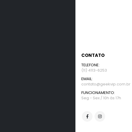
CONTATO
TELEFONE:
(11) 4113-6253
EMAIL:
contato@geekvip.com.br
FUNCIONAMENTO:
Seg - Sex / 10h às 17h