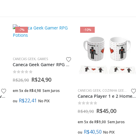
-7%
-10%
CANECAS GEEK
,
GAMES
Caneca Geek Gamer RPG Potions
0
fora de 5
R$
24,90
R$
26,90
em 5x de
R$
4,98
Sem Juros
CANECAS GEEK
,
COZINHA GEEK
,
PRES
Caneca Geek Gamer I Love 8 Bits
Caneca Player 1 e 2 Homem e Homem presente criativo namorados gay
R$
22,41
ou
No PIX
0
fora de 5
R$
45,00
R$
49,90
em 5x de
R$
9,00
Sem Juros
R$
40,50
ou
No PIX