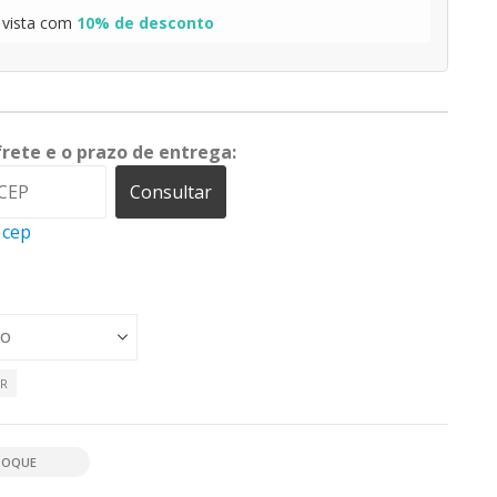
 vista com
10% de desconto
frete e o prazo de entrega:
Consultar
 cep
AR
TOQUE