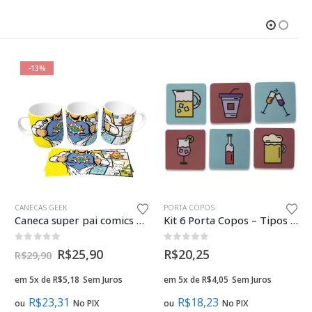
-13%
ENTES CRIATIVOS NAMORADOS GEEK
CANECAS GEEK
PORTA COPOS
Caneca super pai comics presente criativo geek
Kit 6 Porta Copos – Tipos de Bebidas
0
fora de 5
0
fora de 5
R$
25,90
R$
20,25
R$
29,90
em 5x de
R$
5,18
Sem Juros
em 5x de
R$
4,05
Sem Juros
R$
23,31
R$
18,23
ou
No PIX
ou
No PIX