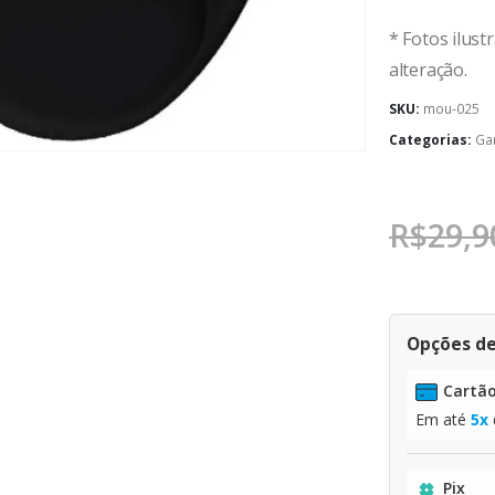
* Fotos ilust
alteração.
SKU:
mou-025
Categorias:
Ga
R$
29,9
Opções d
Cartão
Em até
5x
Pix