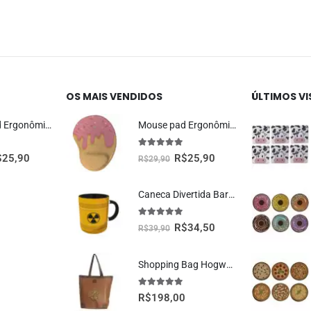
OS MAIS VENDIDOS
ÚLTIMOS V
Mouse Pad Ergonômico Dragão Vermelho Oficial Geek Vip
Mouse pad Ergonômico Sorvete Presente Criativo
5.00
fora de 5
$
25,90
R$
25,90
R$
29,90
Caneca Divertida Barril Radioativo Presente Criativo Geek
5.00
fora de 5
R$
34,50
R$
39,90
Shopping Bag Hogwarts Oficial Harry Potter
5.00
fora de 5
R$
198,00