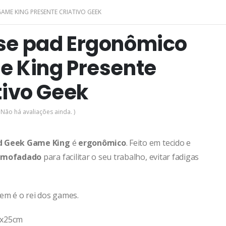
ME KING PRESENTE CRIATIVO GEEK
e pad Ergonômico
 King Presente
tivo Geek
 Não há avaliações ainda. )
d Geek Game King
é
ergonômico
. Feito em tecido e
almofadado
para facilitar o seu trabalho, evitar fadigas
uem é o rei dos games.
0x25cm