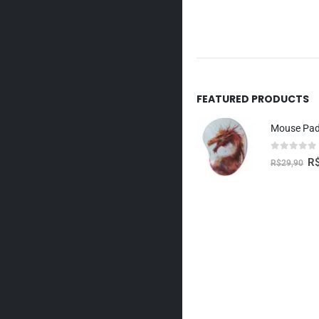
FEATURED PRODUCTS
0
fora de 5
R
R$
29,90