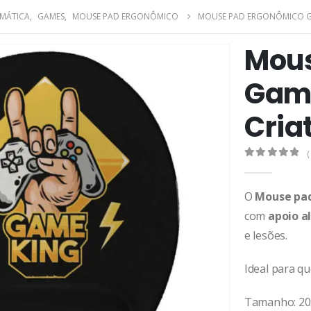
RMÁTICA
,
GAMES
,
MOUSE PAD ERGONÔMICO
MOUSE PAD ERGONÔMICO GA
Mous
Game
Cria
(
0
de 5
O
Mouse pa
com
apoio 
e lesões.
Ideal para q
Tamanho: 2