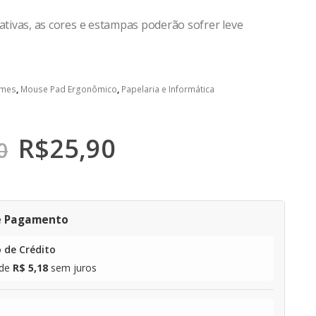
rativas, as cores e estampas poderão sofrer leve
mes
,
Mouse Pad Ergonômico
,
Papelaria e Informática
R$
25,90
0
e Pagamento
 de Crédito
de
R$ 5,18
sem juros