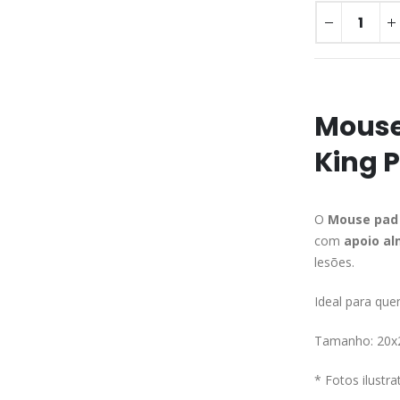
Mouse
King P
O
Mouse pad
com
apoio a
lesões.
Ideal para que
Tamanho: 20
* Fotos ilustr