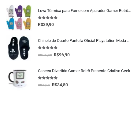
Luva Térmica para Forno com Aparador Gamer Retrô – Cozinha Geek
5.00
fora de 5
R$
39,90
Chinelo de Quarto Pantufa Oficial Playstation Moda Geek
5.00
fora de 5
R$
96,90
R$
109,90
Caneca Divertida Gamer Retrô Presente Criativo Geek
5.00
fora de 5
R$
34,50
R$
39,90