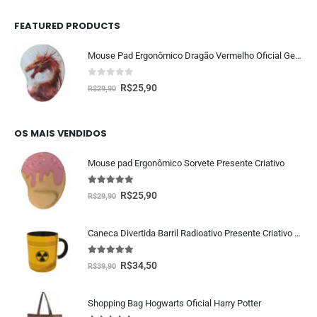
FEATURED PRODUCTS
Mouse Pad Ergonômico Dragão Vermelho Oficial Geek Vip
0
fora de 5
R$
25,90
R$
29,90
OS MAIS VENDIDOS
Mouse pad Ergonômico Sorvete Presente Criativo
5.00
fora de 5
R$
25,90
R$
29,90
Caneca Divertida Barril Radioativo Presente Criativo Geek
5.00
fora de 5
R$
34,50
R$
39,90
Shopping Bag Hogwarts Oficial Harry Potter