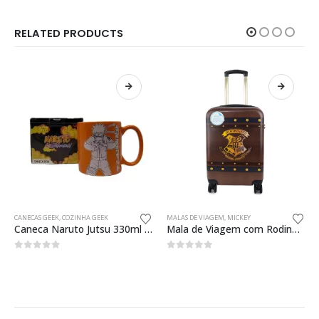
RELATED PRODUCTS
CANECAS GEEK
,
COZINHA GEEK
MALAS DE VIAGEM
,
MICKEY
Caneca Naruto Jutsu 330ml Oficial
Mala de Viagem com Rodinhas Hogwarts Harry Potter
0
fora de 5
0
fora de 5