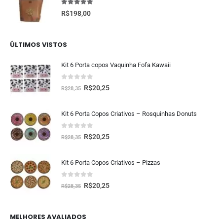
5.00
fora de 5
R$
198,00
ÚLTIMOS VISTOS
Kit 6 Porta copos Vaquinha Fofa Kawaii
0
fora de 5
R$
20,25
R$
28,35
Kit 6 Porta Copos Criativos – Rosquinhas Donuts
0
fora de 5
R$
20,25
R$
28,35
Kit 6 Porta Copos Criativos – Pizzas
0
fora de 5
R$
20,25
R$
28,35
MELHORES AVALIADOS