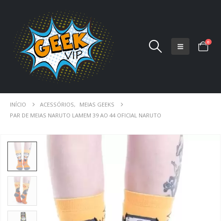
0
INÍCIO
ACESSÓRIOS
,
MEIAS GEEKS
PAR DE MEIAS NARUTO LAMEM 39 AO 44 OFICIAL NARUTO