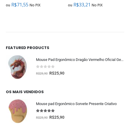
R$
71,55
R$
33,21
ou
No PIX
ou
No PIX
FEATURED PRODUCTS
Mouse Pad Ergonômico Dragão Vermelho Oficial Geek Vip
0
fora de 5
R$
25,90
R$
29,90
OS MAIS VENDIDOS
Mouse pad Ergonômico Sorvete Presente Criativo
5.00
fora de 5
R$
25,90
R$
29,90