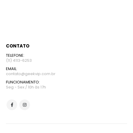
CONTATO
TELEFONE:
(11) 4113-6253
EMAIL:
contato@geekvip.com.br
FUNCIONAMENTO:
Seg - Sex / 10h às 17h