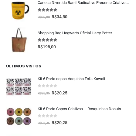
Caneca Divertida Barril Radioativo Presente Criativo Geek
5.00
fora de 5
R$
34,50
R$
39,90
Shopping Bag Hogwarts Oficial Harry Potter
5.00
fora de 5
R$
198,00
ÚLTIMOS VISTOS
Kit 6 Porta copos Vaquinha Fofa Kawaii
0
fora de 5
R$
20,25
R$
28,35
Kit 6 Porta Copos Criativos – Rosquinhas Donuts
0
fora de 5
R$
20,25
R$
28,35