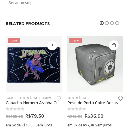
– Secar ao sol;
RELATED PRODUCTS
-25%
-20%
CAPACHO
,
DECORAÇÃO GEEK
,
STAR WARS
DECORAÇÃO GEEK
Capacho Homem Aranha Oficial Marvel Decoração Criativa Geek
Peso de Porta Cofre Decoração Divertida
0
fora de 5
0
fora de 5
R$
79,50
R$
36,90
R$
105,90
R$
45,90
em 5x de
R$
15,90
Sem Juros
em 5x de
R$
7,38
Sem Juros