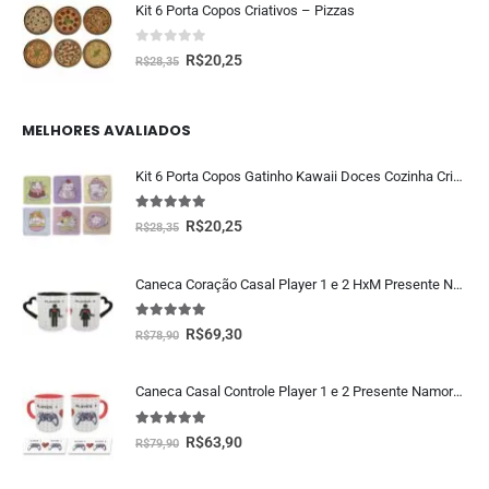
Kit 6 Porta Copos Criativos – Pizzas
0
fora de 5
R$
20,25
R$
28,35
MELHORES AVALIADOS
Kit 6 Porta Copos Gatinho Kawaii Doces Cozinha Criativa Geek
5.00
fora de 5
R$
20,25
R$
28,35
Caneca Coração Casal Player 1 e 2 HxM Presente Namorados
5.00
fora de 5
R$
69,30
R$
78,90
Caneca Casal Controle Player 1 e 2 Presente Namorados Geek
5.00
fora de 5
R$
63,90
R$
79,90