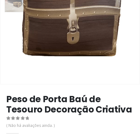
Peso de Porta Baú de
Tesouro Decoração Criativa
0
de 5
( Não há avaliações ainda. )