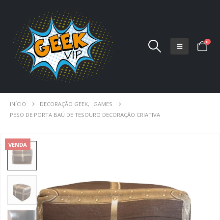
0
INÍCIO
DECORAÇÃO GEEK
,
GAMES
PESO DE PORTA BAÚ DE TESOURO DECORAÇÃO CRIATIVA
VENDA