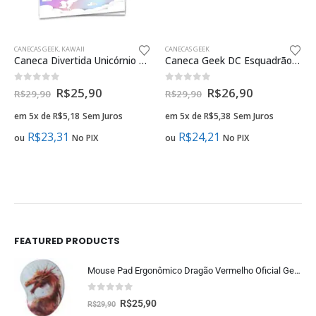
CANECAS GEEK
,
KAWAII
CANECAS GEEK
Caneca Divertida Unicórnio Nuvens Presente Geek
Caneca Geek DC Esquadrão Suicida
0
fora de 5
0
fora de 5
R$
25,90
R$
26,90
R$
29,90
R$
29,90
em 5x de
R$
5,18
Sem Juros
em 5x de
R$
5,38
Sem Juros
R$
23,31
R$
24,21
ou
No PIX
ou
No PIX
FEATURED PRODUCTS
Mouse Pad Ergonômico Dragão Vermelho Oficial Geek Vip
0
fora de 5
R$
25,90
R$
29,90