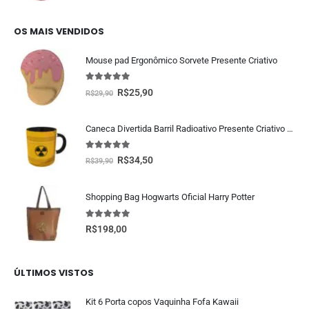
OS MAIS VENDIDOS
Mouse pad Ergonômico Sorvete Presente Criativo
5.00
fora de 5
R$
25,90
R$
29,90
Caneca Divertida Barril Radioativo Presente Criativo Geek
5.00
fora de 5
R$
34,50
R$
39,90
Shopping Bag Hogwarts Oficial Harry Potter
5.00
fora de 5
R$
198,00
ÚLTIMOS VISTOS
Kit 6 Porta copos Vaquinha Fofa Kawaii