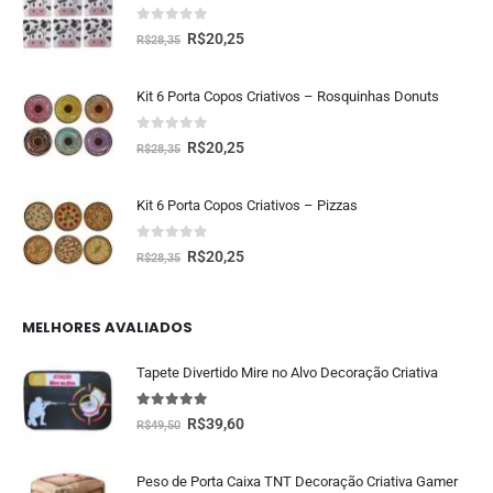
0
fora de 5
R$
20,25
R$
28,35
Kit 6 Porta Copos Criativos – Rosquinhas Donuts
0
fora de 5
R$
20,25
R$
28,35
Kit 6 Porta Copos Criativos – Pizzas
0
fora de 5
R$
20,25
R$
28,35
MELHORES AVALIADOS
Tapete Divertido Mire no Alvo Decoração Criativa
5.00
fora de 5
R$
39,60
R$
49,50
Peso de Porta Caixa TNT Decoração Criativa Gamer