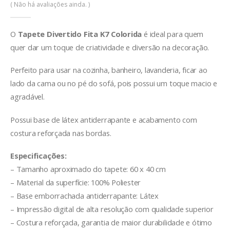
0
de 5
( Não há avaliações ainda. )
O
Tapete Divertido Fita K7 Colorida
é ideal para quem
quer dar um toque de criatividade e diversão na decoração.
Perfeito para usar na cozinha, banheiro, lavanderia, ficar ao
lado da cama ou no pé do sofá, pois possui um toque macio e
agradável.
Possui base de látex antiderrapante e acabamento com
costura reforçada nas bordas.
Especificações:
– Tamanho aproximado do tapete: 60 x 40 cm
– Material da superfície: 100% Poliester
– Base emborrachada antiderrapante: Látex
– Impressão digital de alta resolução com qualidade superior
– Costura reforçada, garantia de maior durabilidade e ótimo