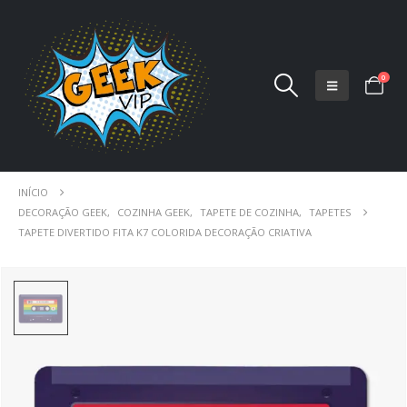
0
INÍCIO
DECORAÇÃO GEEK
,
COZINHA GEEK
,
TAPETE DE COZINHA
,
TAPETES
TAPETE DIVERTIDO FITA K7 COLORIDA DECORAÇÃO CRIATIVA