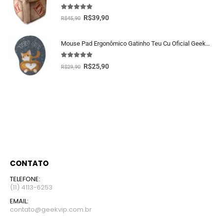
5.00
fora de 5
R$
39,90
R$
45,90
Mouse Pad Ergonômico Gatinho Teu Cu Oficial Geek Vip
5.00
fora de 5
R$
25,90
R$
29,90
CONTATO
TELEFONE:
(11) 4113-6253
EMAIL:
contato@geekvip.com.br