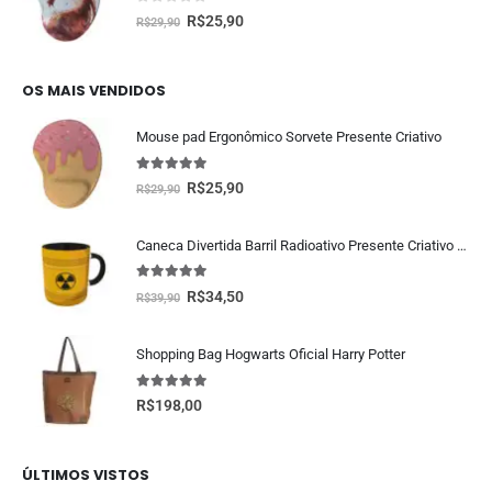
0
fora de 5
R$
25,90
R$
29,90
OS MAIS VENDIDOS
Mouse pad Ergonômico Sorvete Presente Criativo
5.00
fora de 5
R$
25,90
R$
29,90
Caneca Divertida Barril Radioativo Presente Criativo Geek
5.00
fora de 5
R$
34,50
R$
39,90
Shopping Bag Hogwarts Oficial Harry Potter
5.00
fora de 5
R$
198,00
ÚLTIMOS VISTOS