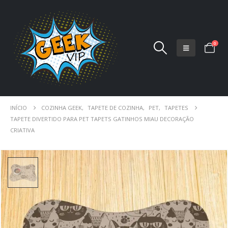
0
INÍCIO
COZINHA GEEK
,
TAPETE DE COZINHA
,
PET
,
TAPETES
TAPETE DIVERTIDO PARA PET TAPETS GATINHOS MIAU DECORAÇÃO
CRIATIVA