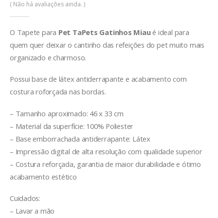
0
de 5
( Não há avaliações ainda. )
O Tapete para
Pet TaPets Gatinhos Miau
é ideal para
quem quer deixar o cantinho das refeições do pet muito mais
organizado e charmoso.
Possui base de látex antiderrapante e acabamento com
costura roforçada nas bordas.
– Tamanho aproximado: 46 x 33 cm
– Material da superfície: 100% Poliester
– Base emborrachada antiderrapante: Látex
– Impressão digital de alta resolução com qualidade superior
– Costura reforçada, garantia de maior durabilidade e ótimo
acabamento estético
Cuidados:
– Lavar a mão