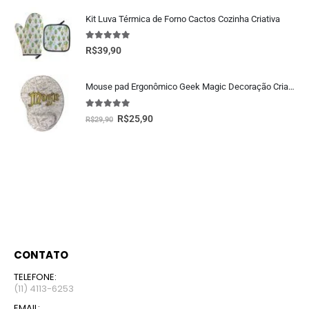
Kit Luva Térmica de Forno Cactos Cozinha Criativa
5.00
fora de 5
R$
39,90
Mouse pad Ergonômico Geek Magic Decoração Criativa
5.00
fora de 5
R$
25,90
R$
29,90
CONTATO
TELEFONE:
(11) 4113-6253
EMAIL: