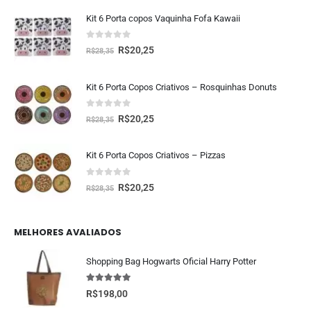
Kit 6 Porta copos Vaquinha Fofa Kawaii
0
fora de 5
R$
20,25
R$
28,35
Kit 6 Porta Copos Criativos – Rosquinhas Donuts
0
fora de 5
R$
20,25
R$
28,35
Kit 6 Porta Copos Criativos – Pizzas
0
fora de 5
R$
20,25
R$
28,35
MELHORES AVALIADOS
Shopping Bag Hogwarts Oficial Harry Potter
5.00
fora de 5
R$
198,00