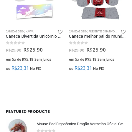
CANECAS GEEK
,
KAWAII
CANECAS GEEK
,
PRESENTES CRIATIVOS PAIS GEEK
Caneca Divertida Unicórnio Nuvens Presente Geek
Caneca melhor pai do mundo presente criativo geek
0
fora de 5
0
fora de 5
R$
25,90
R$
25,90
R$
29,90
R$
29,90
em 5x de
R$
5,18
Sem Juros
em 5x de
R$
5,18
Sem Juros
R$
23,31
R$
23,31
ou
No PIX
ou
No PIX
FEATURED PRODUCTS
Mouse Pad Ergonômico Dragão Vermelho Oficial Geek Vip