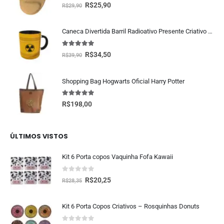
5.00
fora de 5
R$
25,90
R$
29,90
Caneca Divertida Barril Radioativo Presente Criativo Geek
5.00
fora de 5
R$
34,50
R$
39,90
Shopping Bag Hogwarts Oficial Harry Potter
5.00
fora de 5
R$
198,00
ÚLTIMOS VISTOS
Kit 6 Porta copos Vaquinha Fofa Kawaii
0
fora de 5
R$
20,25
R$
28,35
Kit 6 Porta Copos Criativos – Rosquinhas Donuts