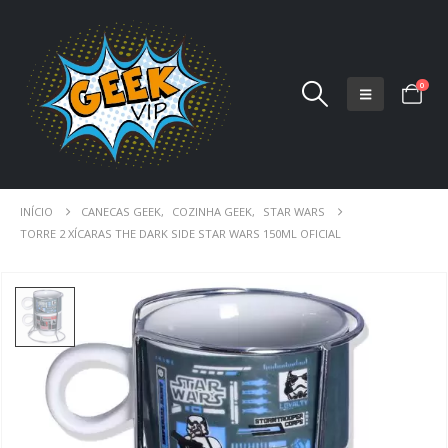
0
INÍCIO
CANECAS GEEK
,
COZINHA GEEK
,
STAR WARS
TORRE 2 XÍCARAS THE DARK SIDE STAR WARS 150ML OFICIAL