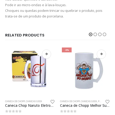
Pode ir ao micro-ondas e à lava-louças.
Choques ou quedas podem trincar ou quebrar o produto, pois
trata-se de um produto de porcelana.
RELATED PRODUCTS
-8%
CANECA DE CHOPP
,
CANECAS GEEK
CANECA DE CHOPP
,
CANECAS GEEK
,
PRESENTES CRIATIVOS PAIS GEEK
Caneca Chop Naruto Eletrostática 450ml Oficial
Caneca de Chopp Melhor Super Pai do Mundo Presente Criativo