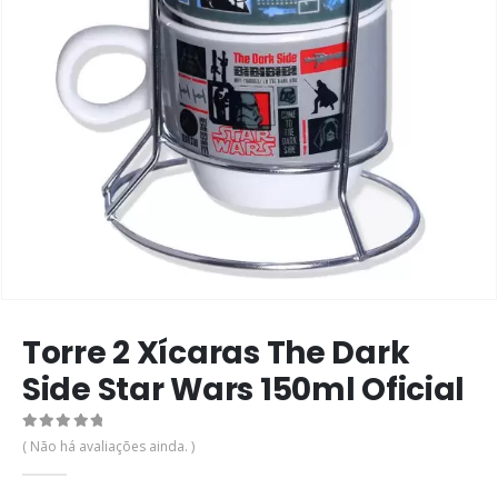
Torre 2 Xícaras The Dark
Side Star Wars 150ml Oficial
0
de 5
( Não há avaliações ainda. )