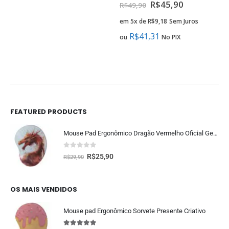
0
fora de 5
0
fora de 5
R$
45,90
R$
49,90
em 5x de
R$
9,18
Sem Juros
R$
41,31
ou
No PIX
FEATURED PRODUCTS
Mouse Pad Ergonômico Dragão Vermelho Oficial Geek Vip
0
fora de 5
R$
25,90
R$
29,90
OS MAIS VENDIDOS
Mouse pad Ergonômico Sorvete Presente Criativo