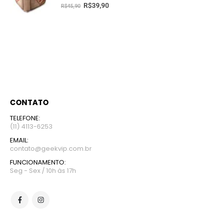
5.00
fora de 5
R$
39,90
R$
45,90
CONTATO
TELEFONE:
(11) 4113-6253
EMAIL:
contato@geekvip.com.br
FUNCIONAMENTO:
Seg - Sex / 10h às 17h