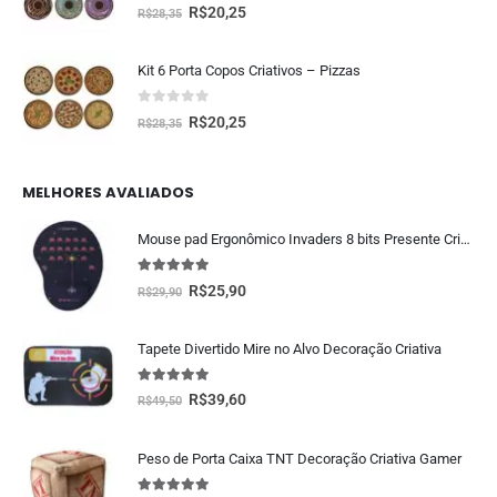
0
fora de 5
R$
20,25
R$
28,35
Kit 6 Porta Copos Criativos – Pizzas
0
fora de 5
R$
20,25
R$
28,35
MELHORES AVALIADOS
Mouse pad Ergonômico Invaders 8 bits Presente Criativo Geek
5.00
fora de 5
R$
25,90
R$
29,90
Tapete Divertido Mire no Alvo Decoração Criativa
5.00
fora de 5
R$
39,60
R$
49,50
Peso de Porta Caixa TNT Decoração Criativa Gamer