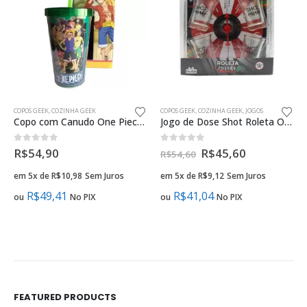
COPOS GEEK
,
COZINHA GEEK
COPOS GEEK
,
COZINHA GEEK
,
JOGOS
Copo com Canudo One Piece 450ml Oficial
Jogo de Dose Shot Roleta Ousada Presente Criativo
0
fora de 5
0
fora de 5
R$
54,90
R$
45,60
R$
54,60
em 5x de
R$
10,98
Sem Juros
em 5x de
R$
9,12
Sem Juros
R$
49,41
R$
41,04
ou
No PIX
ou
No PIX
FEATURED PRODUCTS