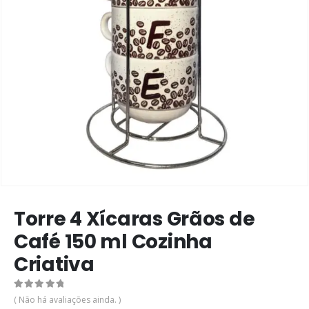
Torre 4 Xícaras Grãos de
Café 150 ml Cozinha
Criativa
0
de 5
( Não há avaliações ainda. )