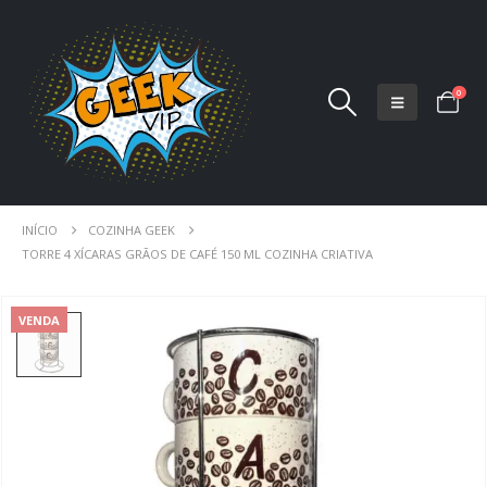
0
INÍCIO
COZINHA GEEK
TORRE 4 XÍCARAS GRÃOS DE CAFÉ 150 ML COZINHA CRIATIVA
VENDA