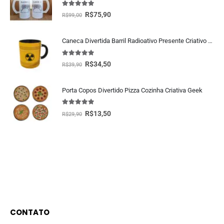
5.00
fora de 5
R$
75,90
R$
99,00
Caneca Divertida Barril Radioativo Presente Criativo Geek
5.00
fora de 5
R$
34,50
R$
39,90
Porta Copos Divertido Pizza Cozinha Criativa Geek
5.00
fora de 5
R$
13,50
R$
29,90
CONTATO