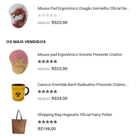
Mouse Pad Ergonômico Dragão Vermelho Oficial Geek Vip
0
fora de 5
R$
25,90
R$
29,90
OS MAIS VENDIDOS
Mouse pad Ergonômico Sorvete Presente Criativo
5.00
fora de 5
R$
25,90
R$
29,90
Caneca Divertida Barril Radioativo Presente Criativo Geek
5.00
fora de 5
R$
34,50
R$
39,90
Shopping Bag Hogwarts Oficial Harry Potter
5.00
fora de 5
R$
198,00