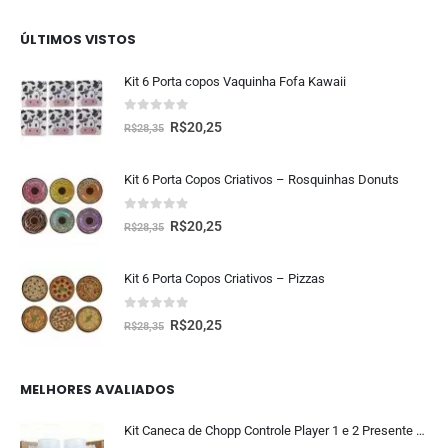
ÚLTIMOS VISTOS
Kit 6 Porta copos Vaquinha Fofa Kawaii
0
fora de 5
R$
20,25
R$
28,35
Kit 6 Porta Copos Criativos – Rosquinhas Donuts
0
fora de 5
R$
20,25
R$
28,35
Kit 6 Porta Copos Criativos – Pizzas
0
fora de 5
R$
20,25
R$
28,35
MELHORES AVALIADOS
Kit Caneca de Chopp Controle Player 1 e 2 Presente Namorados