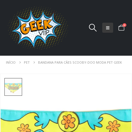
0
INÍCIO
PET
BANDANA PARA CÃES SCOOBY-DOO MODA PET GEEK