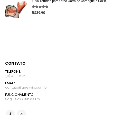
Luva Térmica para forno Garra de Caranguejo Cozinha Criativa
5.00
fora de 5
R$
39,90
CONTATO
TELEFONE:
(11) 4113-6253
EMAIL:
contato@geekvip.com.br
FUNCIONAMENTO:
Seg - Sex / 10h às 17h