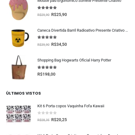
Mouse pad Ergonômico Sorvete Presente Criativo
5.00
fora de 5
R$
25,90
R$
29,90
Caneca Divertida Barril Radioativo Presente Criativo Geek
5.00
fora de 5
R$
34,50
R$
39,90
Shopping Bag Hogwarts Oficial Harry Potter
5.00
fora de 5
R$
198,00
ÚLTIMOS VISTOS
Kit 6 Porta copos Vaquinha Fofa Kawaii
0
fora de 5
R$
20,25
R$
28,35