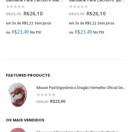
0
fora de 5
0
fora de 5
R$
26,10
R$
26,10
R$
29,70
R$
29,70
em 5x de
R$
5,22
Sem Juros
em 5x de
R$
5,22
Sem Juros
R$
23,49
R$
23,49
ou
No PIX
ou
No PIX
FEATURED PRODUCTS
Mouse Pad Ergonômico Dragão Vermelho Oficial Geek Vip
0
fora de 5
R$
25,90
R$
29,90
OS MAIS VENDIDOS