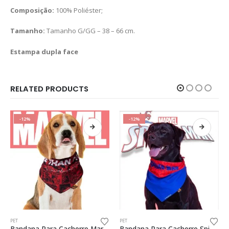
Composição:
100% Poliéster;
Tamanho:
Tamanho G/GG – 38 – 66 cm.
Estampa dupla face
RELATED PRODUCTS
-12%
-12%
PET
PET
Bandana Para Cachorro Marvel Presente Criativo Pet Geek
Bandana Para Cachorro Spider-man Presente Criativo Pet Geek