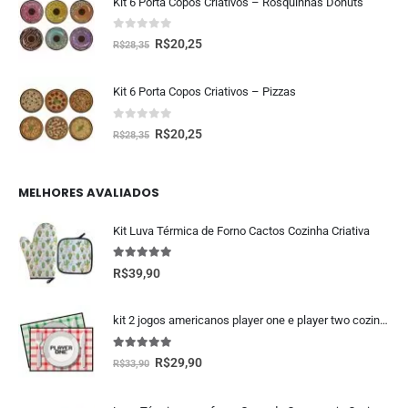
Kit 6 Porta Copos Criativos – Rosquinhas Donuts
0
fora de 5
R$
20,25
R$
28,35
Kit 6 Porta Copos Criativos – Pizzas
0
fora de 5
R$
20,25
R$
28,35
MELHORES AVALIADOS
Kit Luva Térmica de Forno Cactos Cozinha Criativa
5.00
fora de 5
R$
39,90
kit 2 jogos americanos player one e player two cozinha geek
5.00
fora de 5
R$
29,90
R$
33,90