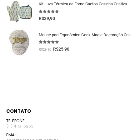
Kit Luva Térmica de Forno Cactos Cozinha Criativa
5.00
fora de 5
R$
39,90
Mouse pad Ergonômico Geek Magic Decoração Criativa
5.00
fora de 5
R$
25,90
R$
29,90
CONTATO
TELEFONE:
(11) 4113-6253
EMAIL: