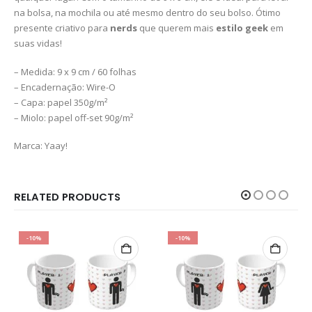
na bolsa, na mochila ou até mesmo dentro do seu bolso. Ótimo
presente criativo para
nerds
que querem mais
estilo geek
em
suas vidas!
– Medida: 9 x 9 cm / 60 folhas
– Encadernação: Wire-O
– Capa: papel 350g/m²
– Miolo: papel off-set 90g/m²
Marca: Yaay!
RELATED PRODUCTS
-10%
-10%