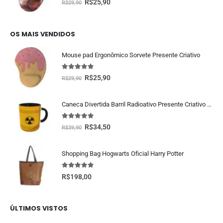
R$
25,90
R$
29,90
OS MAIS VENDIDOS
Mouse pad Ergonômico Sorvete Presente Criativo
5.00
fora de 5
R$
25,90
R$
29,90
Caneca Divertida Barril Radioativo Presente Criativo Geek
5.00
fora de 5
R$
34,50
R$
39,90
Shopping Bag Hogwarts Oficial Harry Potter
5.00
fora de 5
R$
198,00
ÚLTIMOS VISTOS