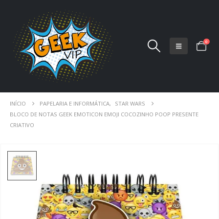
0
INÍCIO
PAPELARIA E INFORMÁTICA
,
STAR WARS
BLOCO DE NOTAS GEEK EMOTICON EMOJI COCOZINHO POOP PRESENTE
CRIATIVO