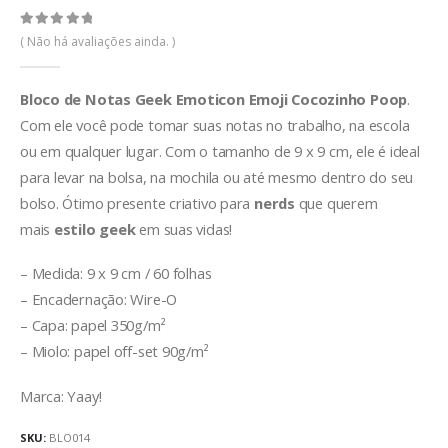
0
de 5
( Não há avaliações ainda. )
Bloco de Notas Geek Emoticon Emoji Cocozinho Poop
.
Com ele você pode tomar suas notas no trabalho, na escola
ou em qualquer lugar. Com o tamanho de 9 x 9 cm, ele é ideal
para levar na bolsa, na mochila ou até mesmo dentro do seu
bolso. Ótimo presente criativo para
nerds
que querem
mais
estilo geek
em suas vidas!
– Medida: 9 x 9 cm / 60 folhas
– Encadernação: Wire-O
– Capa: papel 350g/m²
– Miolo: papel off-set 90g/m²
Marca: Yaay!
SKU:
BLO014