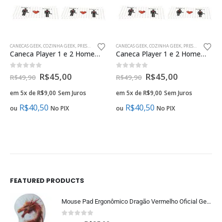
CANECAS GEEK
,
COZINHA GEEK
,
PRESENTES CRIATIVOS NAMORADOS GEEK
CANECAS GEEK
,
COZINHA GEEK
,
PRESENTES CRIATIVOS NAMORADOS GEEK
Caneca Player 1 e 2 Homem e Homem presente criativo namorados gay
Caneca Player 1 e 2 Homem e Mulher Presente Criativo Namorados
0
fora de 5
0
fora de 5
R$
45,00
R$
45,00
R$
49,90
R$
49,90
em 5x de
R$
9,00
Sem Juros
em 5x de
R$
9,00
Sem Juros
R$
40,50
R$
40,50
ou
No PIX
ou
No PIX
FEATURED PRODUCTS
Mouse Pad Ergonômico Dragão Vermelho Oficial Geek Vip
0
fora de 5