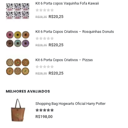
Kit 6 Porta copos Vaquinha Fofa Kawaii
0
fora de 5
R$
20,25
R$
28,35
Kit 6 Porta Copos Criativos – Rosquinhas Donuts
0
fora de 5
R$
20,25
R$
28,35
Kit 6 Porta Copos Criativos – Pizzas
0
fora de 5
R$
20,25
R$
28,35
MELHORES AVALIADOS
Shopping Bag Hogwarts Oficial Harry Potter
5.00
fora de 5
R$
198,00