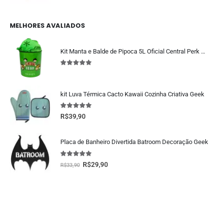
MELHORES AVALIADOS
Kit Manta e Balde de Pipoca 5L Oficial Central Perk Friends
5.00
fora de 5
kit Luva Térmica Cacto Kawaii Cozinha Criativa Geek
5.00
fora de 5
R$
39,90
Placa de Banheiro Divertida Batroom Decoração Geek
5.00
fora de 5
R$
29,90
R$
33,90