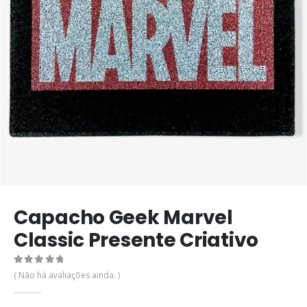
Capacho Geek Marvel
Classic Presente Criativo
0
de 5
( Não há avaliações ainda. )