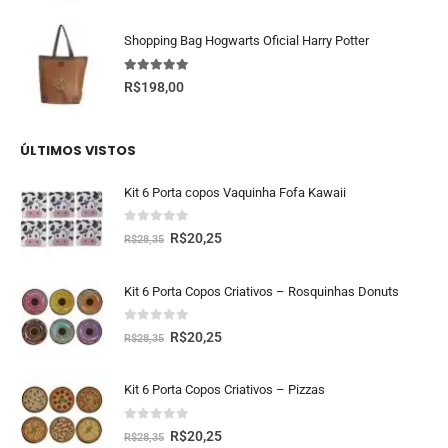
Shopping Bag Hogwarts Oficial Harry Potter
5.00
fora de 5
R$
198,00
ÚLTIMOS VISTOS
Kit 6 Porta copos Vaquinha Fofa Kawaii
0
fora de 5
R$
20,25
R$
28,35
Kit 6 Porta Copos Criativos – Rosquinhas Donuts
0
fora de 5
R$
20,25
R$
28,35
Kit 6 Porta Copos Criativos – Pizzas
0
fora de 5
R$
20,25
R$
28,35