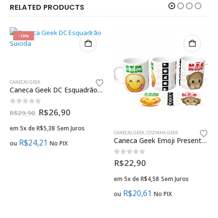
RELATED PRODUCTS
-10%
CANECAS GEEK
Caneca Geek DC Esquadrão Suicida
0
fora de 5
R$
26,90
R$
29,90
em 5x de
R$
5,38
Sem Juros
CANECAS GEEK
,
COZINHA GEEK
Caneca Geek Emoji Presente Criativo
R$
24,21
ou
No PIX
0
fora de 5
R$
22,90
em 5x de
R$
4,58
Sem Juros
R$
20,61
ou
No PIX