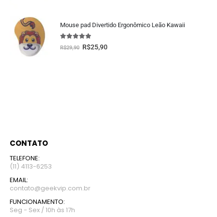
5.00
fora de 5
Mouse pad Divertido Ergonômico Leão Kawaii
5.00
fora de 5
R$
25,90
R$
29,90
CONTATO
TELEFONE:
(11) 4113-6253
EMAIL:
contato@geekvip.com.br
FUNCIONAMENTO:
Seg - Sex / 10h às 17h