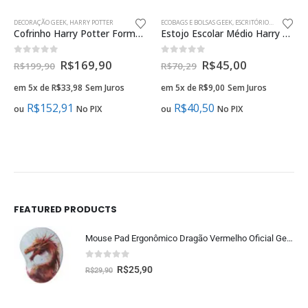
DECORAÇÃO GEEK
,
HARRY POTTER
ECOBAGS E BOLSAS GEEK
,
ESCRITÓRIO
,
PAPELARIA 
Cofrinho Harry Potter Formato 3D Vinil Oficial HP
Estojo Escolar Médio Harry Potter em PVC
0
fora de 5
0
fora de 5
R$
169,90
R$
45,00
R$
199,90
R$
70,29
em 5x de
R$
33,98
Sem Juros
em 5x de
R$
9,00
Sem Juros
R$
152,91
R$
40,50
ou
No PIX
ou
No PIX
FEATURED PRODUCTS
Mouse Pad Ergonômico Dragão Vermelho Oficial Geek Vip
0
fora de 5
R$
25,90
R$
29,90