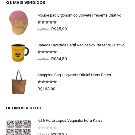
OS MAIS VENDIDOS
Mouse pad Ergonômico Sorvete Presente Criativo
5.00
fora de 5
R$
25,90
R$
29,90
Caneca Divertida Barril Radioativo Presente Criativo Geek
5.00
fora de 5
R$
34,50
R$
39,90
Shopping Bag Hogwarts Oficial Harry Potter
5.00
fora de 5
R$
198,00
ÚLTIMOS VISTOS
Kit 6 Porta copos Vaquinha Fofa Kawaii
0
fora de 5
R$
20,25
R$
28,35