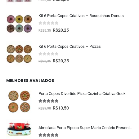
Kit 6 Porta Copos Criativos – Rosquinhas Donuts
0
fora de 5
R$
20,25
R$
28,35
Kit 6 Porta Copos Criativos – Pizzas
0
fora de 5
R$
20,25
R$
28,35
MELHORES AVALIADOS
Porta Copos Divertido Pizza Cozinha Criativa Geek
5.00
fora de 5
R$
13,50
R$
29,90
Almofada Porta Pipoca Super Mario Cenário Presente Criativo Geek